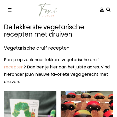
Skip
Aanmel
Togg
to
content
De lekkerste vegetarische
recepten met druiven
Vegetarische druif recepten
Ben je op zoek naar lekkere vegetarische druif
recepten
recepten
? Dan ben je hier aan het juiste adres. Vind
hieronder jouw nieuwe favoriete vega gerecht met
 kleding
druiven.
og
ilicious