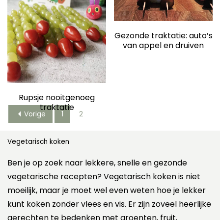
elden
Gezonde traktatie: auto’s
van appel en druiven
Rupsje nooitgenoeg
traktatie
Vorige
1
2
Vegetarisch koken
Ben je op zoek naar lekkere, snelle en gezonde
vegetarische recepten? Vegetarisch koken is niet
moeilijk, maar je moet wel even weten hoe je lekker
kunt koken zonder vlees en vis. Er zijn zoveel heerlijke
gerechten te bedenken met groenten, fruit,