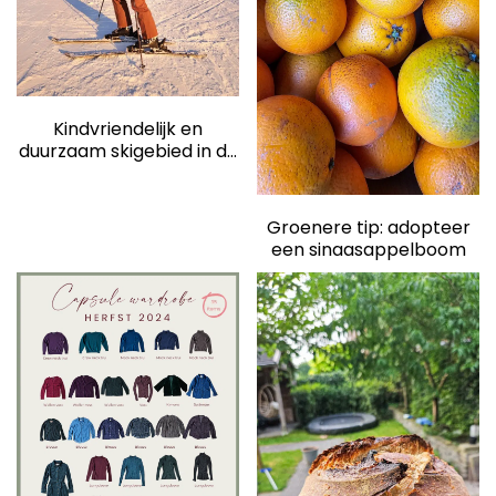
elden
Kindvriendelijk en
duurzaam skigebied in de
Dolomieten: Carezza
Groenere tip: adopteer
een sinaasappelboom