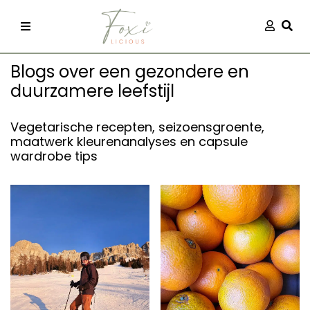
Skip
Aanmel
Togg
to
content
Blogs over een gezondere en
duurzamere leefstijl
Vegetarische recepten, seizoensgroente,
maatwerk kleurenanalyses en capsule
wardrobe tips
recepten
 kleding
og
ilicious