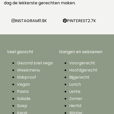
dag de lekkerste gerechten maken.
INSTAGRAM
11.9K
PINTEREST
2.7K
Veel gezocht
Gangen en seizoenen
Gezond snel vega
Voorgerecht
Weekmenu
Hoofdgerecht
Kidsproof
Bijgerecht
Vegan
Lunch
Pasta
Lente
Salade
Zomer
Soep
Herfst
Kerst
Winter