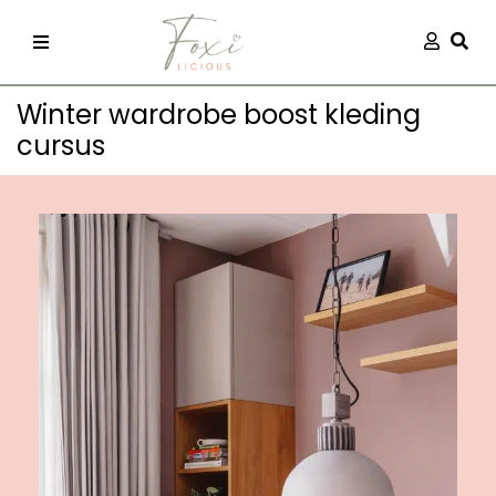
Skip
Aanmel
Togg
to
content
Winter wardrobe boost kleding
cursus
recepten
 kleding
og
ilicious