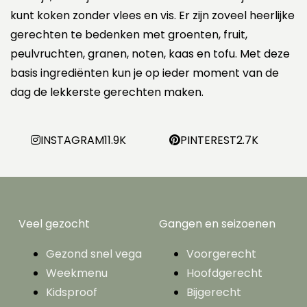
a
kunt koken zonder vlees en vis. Er zijn zoveel heerlijke
g
gerechten te bedenken met groenten, fruit,
i
peulvruchten, granen, noten, kaas en tofu. Met deze
n
e
basis ingrediënten kun je op ieder moment van de
r
dag de lekkerste gerechten maken.
i
n
g
INSTAGRAM
11.9K
PINTEREST
2.7K
Veel gezocht
Gangen en seizoenen
Gezond snel vega
Voorgerecht
Weekmenu
Hoofdgerecht
Kidsproof
Bijgerecht