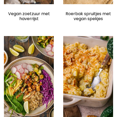
Roerbak spruitjes met
Vegan zoetzuur met
elden
vegan spekjes
haverrijst