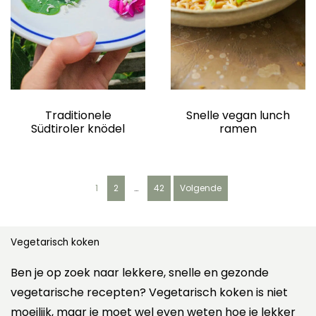
Traditionele
Snelle vegan lunch
Südtiroler knödel
ramen
B
1
2
…
42
Volgende
e
r
i
c
Vegetarisch koken
h
t
Ben je op zoek naar lekkere, snelle en gezonde
e
vegetarische recepten? Vegetarisch koken is niet
n
moeilijk, maar je moet wel even weten hoe je lekker
p