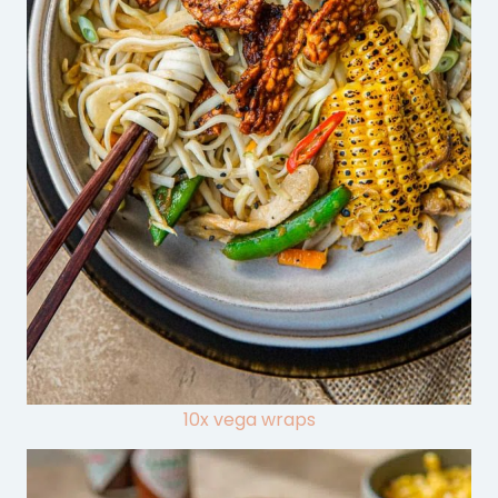
10x vega wraps