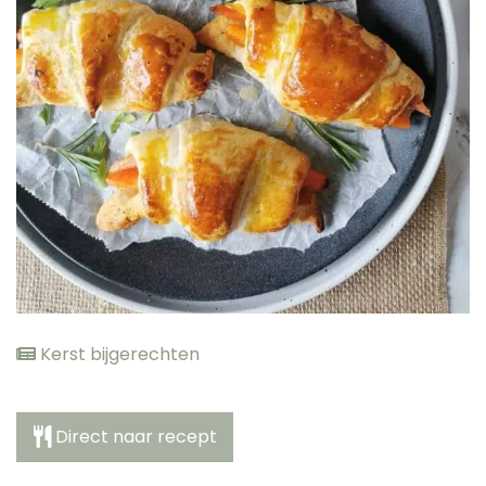
elden
Kerst bijgerechten
Direct naar recept