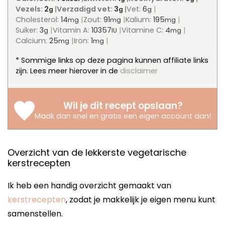
Vezels:
2
Verzadigd vet:
3
Vet:
6
g
g
g
Cholesterol:
14
Zout:
91
Kalium:
195
mg
mg
mg
Suiker:
3
Vitamin A:
10357
Vitamine C:
4
g
IU
mg
Calcium:
25
Iron:
1
mg
mg
* Sommige links op deze pagina kunnen affiliate links
zijn. Lees meer hierover in de
disclaimer
Wil je dit recept opslaan?
Maak dan snel en gratis een eigen account aan
!
Overzicht van de lekkerste vegetarische
kerstrecepten
Ik heb een handig overzicht gemaakt van
kerstrecepten
, zodat je makkelijk je eigen menu kunt
samenstellen.