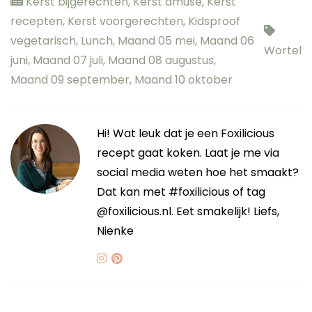
Kerst bijgerechten
,
Kerst amuse
,
Kerst
recepten
,
Kerst voorgerechten
,
Kidsproof
vegetarisch
,
Lunch
,
Maand 05 mei
,
Maand 06
Wortel
juni
,
Maand 07 juli
,
Maand 08 augustus
,
Maand 09 september
,
Maand 10 oktober
Hi! Wat leuk dat je een Foxilicious
recept gaat koken. Laat je me via
social media weten hoe het smaakt?
Dat kan met #foxilicious of tag
@foxilicious.nl. Eet smakelijk! Liefs,
Nienke