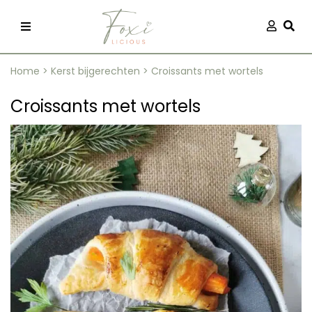
Skip
Aanmel
Togg
to
content
Home
>
Kerst bijgerechten
>
Croissants met wortels
Croissants met wortels
recepten
 kleding
og
ilicious