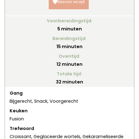
Bewaar recept
Voorbereidingstijd:
minuten
5
minuten
Bereidingstijd:
minuten
15
minuten
Oventijd:
minuten
12
minuten
Totale tijd:
minuten
32
minuten
Gang
Bijgerecht, Snack, Voorgerecht
Keuken
Fusion
Trefwoord
Croissant, Geglaceerde wortels, Gekarameliseerde