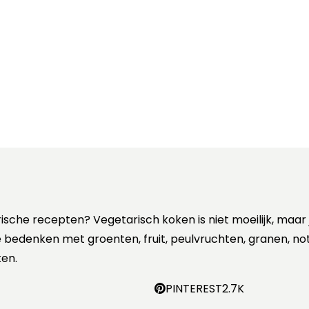
rische recepten? Vegetarisch koken is niet moeilijk, maar
 te bedenken met groenten, fruit, peulvruchten, granen, no
en.
PINTEREST
2.7K