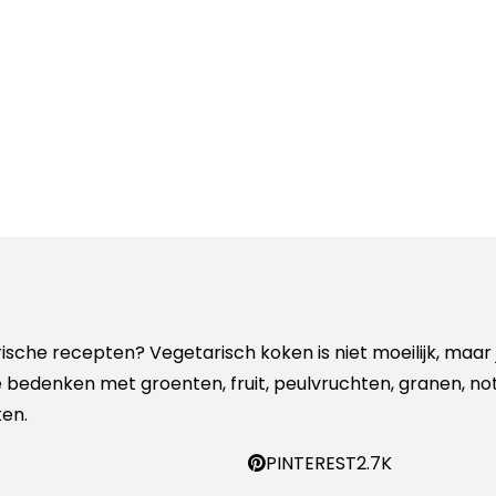
rische recepten? Vegetarisch koken is niet moeilijk, maar
 te bedenken met groenten, fruit, peulvruchten, granen, no
en.
PINTEREST
2.7K