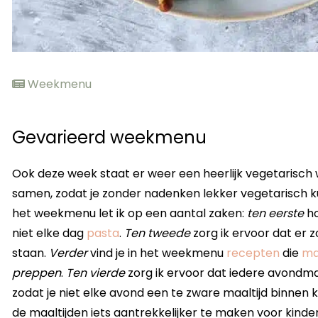
Weekmenu
Gevarieerd weekmenu
Ook deze week staat er weer een heerlijk vegetarisch 
samen, zodat je zonder nadenken lekker vegetarisch ku
het weekmenu let ik op een aantal zaken:
ten eerste
ho
niet elke dag
pasta
.
Ten tweede
zorg ik ervoor dat er 
staan.
Verder
vind je in het weekmenu
recepten
die
ma
preppen
.
Ten vierde
zorg ik ervoor dat iedere avondma
zodat je niet elke avond een te zware maaltijd binnen kr
de maaltijden iets aantrekkelijker te maken voor kinder