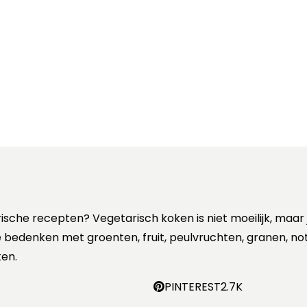
rische recepten? Vegetarisch koken is niet moeilijk, maar
 te bedenken met groenten, fruit, peulvruchten, granen, no
en.
PINTEREST
2.7K