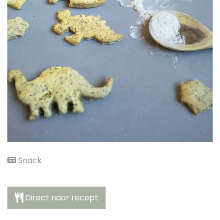
elden
Snack
Direct naar recept