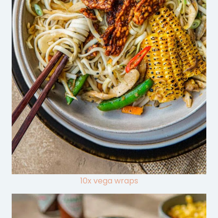
10x vega wraps