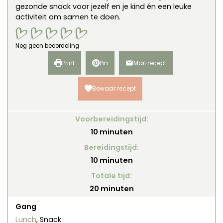
gezonde snack voor jezelf en je kind én een leuke
activiteit om samen te doen.
Nog geen beoordeling
Print
Pin
Mail recept
Bewaar recept
Voorbereidingstijd:
minuten
10
minuten
Bereidingstijd:
minuten
10
minuten
Totale tijd:
minuten
20
minuten
Gang
Lunch
, Snack