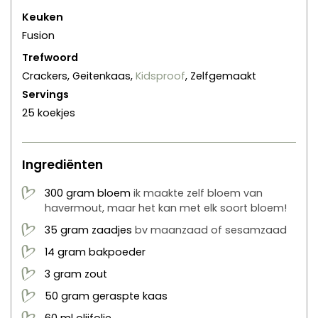
Keuken
Fusion
Trefwoord
Crackers, Geitenkaas,
Kidsproof
, Zelfgemaakt
Servings
25
koekjes
Ingrediënten
300
gram
bloem
ik maakte zelf bloem van
havermout, maar het kan met elk soort bloem!
35
gram
zaadjes
bv maanzaad of sesamzaad
14
gram
bakpoeder
3
gram
zout
50
gram
geraspte kaas