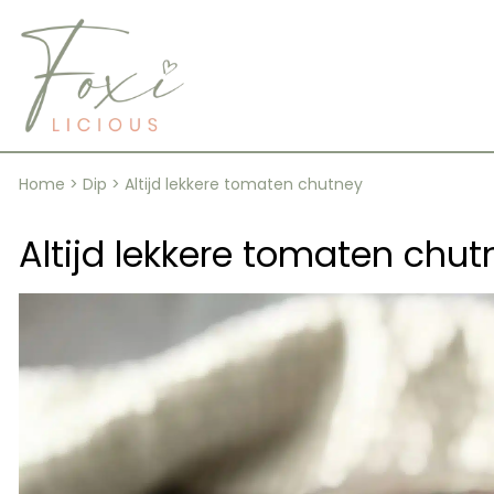
Skip
to
content
Home
>
Dip
>
Altijd lekkere tomaten chutney
Altijd lekkere tomaten chut