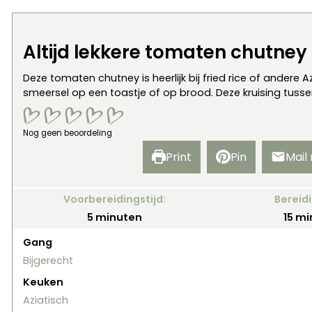
Altijd lekkere tomaten chutney
Deze tomaten chutney is heerlijk bij fried rice of andere 
smeersel op een toastje of op brood. Deze kruising tusse
Nog geen beoordeling
Print
Pin
Mail
Voorbereidingstijd:
Bereidi
minuten
mi
5
minuten
15
mi
Gang
Bijgerecht
Keuken
Aziatisch