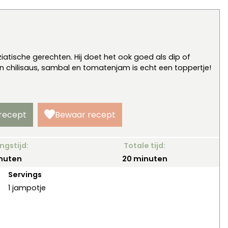
Aziatische gerechten. Hij doet het ook goed als dip of
n chilisaus, sambal en tomatenjam is echt een toppertje!
 recept
Bewaar recept
ngstijd:
Totale tijd:
nuten
minuten
nuten
20
minuten
Servings
1
jampotje