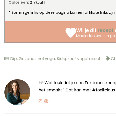
Calorieën:
217
kcal
* Sommige links op deze pagina kunnen affiliate links zijn
Wil je dit
recept
Maak dan snel en gra
Dip
,
Gezond snel vega
,
Kidsproof vegetarisch
Ch
Hi! Wat leuk dat je een Foxilicious re
het smaakt? Dat kan met #foxilicious of