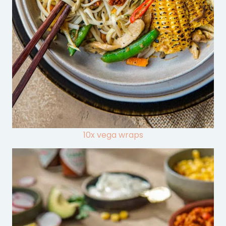
10x vega wraps