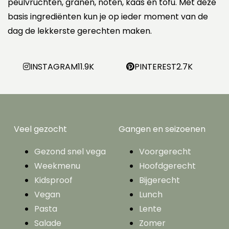
peulvruchten, granen, noten, kaas en tofu. Met deze
basis ingrediënten kun je op ieder moment van de
dag de lekkerste gerechten maken.
INSTAGRAM
11.9K
PINTEREST
2.7K
Veel gezocht
Gangen en seizoenen
Gezond snel vega
Voorgerecht
Weekmenu
Hoofdgerecht
Kidsproof
Bijgerecht
Vegan
Lunch
Pasta
Lente
Salade
Zomer