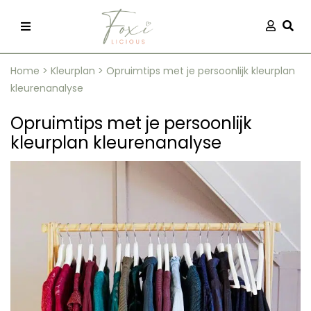
Skip
Aanmel
Togg
to
content
Home
>
Kleurplan
>
Opruimtips met je persoonlijk kleurplan
kleurenanalyse
Opruimtips met je persoonlijk
kleurplan kleurenanalyse
recepten
 kleding
og
ilicious