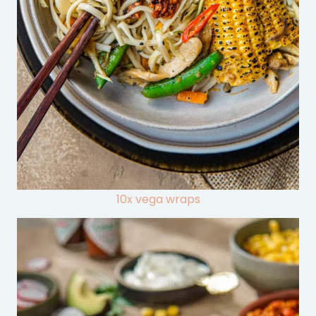
10x vega wraps