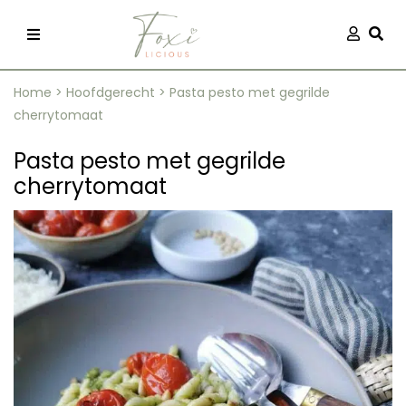
Skip
Aanmel
Togg
to
content
Home
>
Hoofdgerecht
>
Pasta pesto met gegrilde
cherrytomaat
Pasta pesto met gegrilde
cherrytomaat
recepten
 kleding
og
ilicious