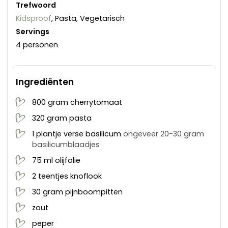
Trefwoord
Kidsproof
, Pasta, Vegetarisch
Servings
4
personen
Ingrediënten
800
gram
cherrytomaat
320
gram
pasta
1
plantje
verse basilicum
ongeveer 20-30 gram
basilicumblaadjes
75
ml
olijfolie
2
teentjes
knoflook
30
gram
pijnboompitten
zout
peper