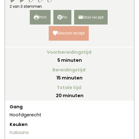
2
van
3
stemmen
Print
Pin
Mail recept
Bewaar recept
Voorbereidingstijd:
minuten
5
minuten
Bereidingstijd:
minuten
15
minuten
Totale tijd:
minuten
20
minuten
Gang
Hoofdgerecht
Keuken
Italiaans