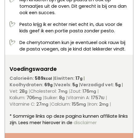
tomaatjes uit de oven. Dit gerecht is bij ons dan
ook een succes.
Pesto krijg ik er echter niet echt in, dus voor de
kids geef ik een portie pasta zonder pesto.
De cherrytomaten kun je eventueel ook rauw bij
de pasta voegen, als je kind dat lekkerder vindt.
Voedingswaarde
Calorieën:
589
Eiwitten:
17
kcal
g
Koolhydraten:
69
Vezels:
5
Verzadigd vet:
5
g
g
g
Vet:
28
Cholesterol:
7
Zout:
176
g
mg
mg
Kalium:
706
Suiker:
8
Vitamin A:
1757
mg
g
IU
Vitamine C:
27
Calcium:
155
Iron:
2
mg
mg
mg
* Sommige links op deze pagina kunnen affiliate links
zijn. Lees meer hierover in de
disclaimer