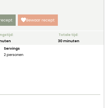
 recept
Bewaar recept
ngstijd:
Totale tijd:
nuten
minuten
nuten
30
minuten
Servings
2
personen