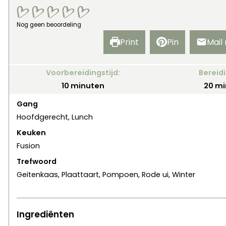
Nog geen beoordeling
Print
Pin
Mail
Voorbereidingstijd:
Bereidi
minuten
mi
10
minuten
20
mi
Gang
Hoofdgerecht, Lunch
Keuken
Fusion
Trefwoord
Geitenkaas, Plaattaart, Pompoen, Rode ui, Winter
Ingrediënten