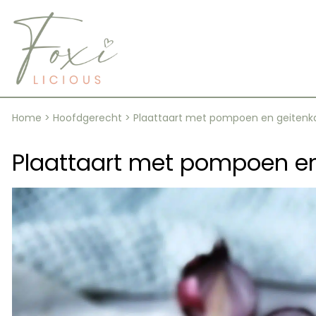
Skip
to
content
Home
>
Hoofdgerecht
>
Plaattaart met pompoen en geitenk
Plaattaart met pompoen e