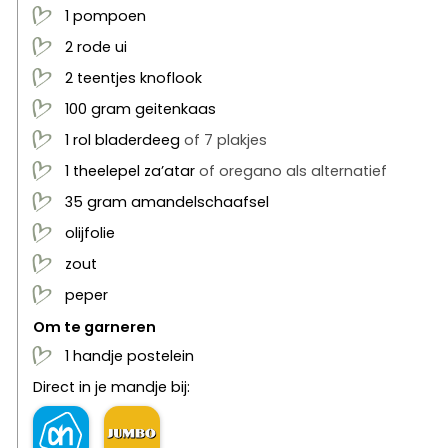
1
pompoen
2
rode ui
2
teentjes
knoflook
100
gram
geitenkaas
1
rol
bladerdeeg
of 7 plakjes
1
theelepel
za’atar
of oregano als alternatief
35
gram
amandelschaafsel
olijfolie
zout
peper
Om te garneren
1
handje
postelein
Direct in je mandje bij: