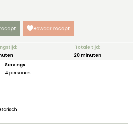
!
 recept
Bewaar recept
ngstijd:
Totale tijd:
nuten
minuten
nuten
20
minuten
Servings
4
personen
etarisch