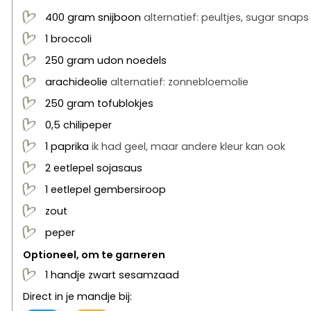
400
gram
snijboon
alternatief: peultjes, sugar snap
1
broccoli
250
gram
udon noedels
arachideolie
alternatief: zonnebloemolie
250
gram
tofublokjes
0,5
chilipeper
1
paprika
ik had geel, maar andere kleur kan ook
2
eetlepel
sojasaus
1
eetlepel
gembersiroop
zout
peper
Optioneel, om te garneren
1
handje
zwart sesamzaad
Direct in je mandje bij: