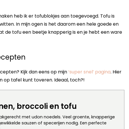
ken heb ik er tofublokjes aan toegevoegd. Tofu is
witten. In mijn ogen is het daarom een hele goede en
t de tofu een beetje knapperig is en je hebt een ware
recepten
ecepten? Kijk dan eens op mijn
‘super snel’ pagina
. Hier
 op tafel kunt toveren. Ideaal, toch?!
en, broccoli en tofu
erbakgerecht met udon noedels. Veel groente, knapperige
ngewikkelde sauzen of specerijen nodig. Een perfecte