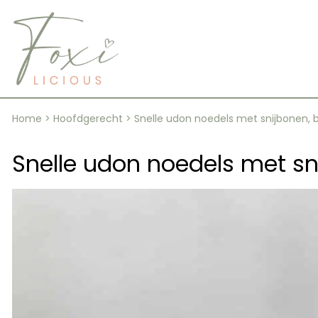
Skip
to
content
Home
>
Hoofdgerecht
>
Snelle udon noedels met snijbonen, b
Snelle udon noedels met sni