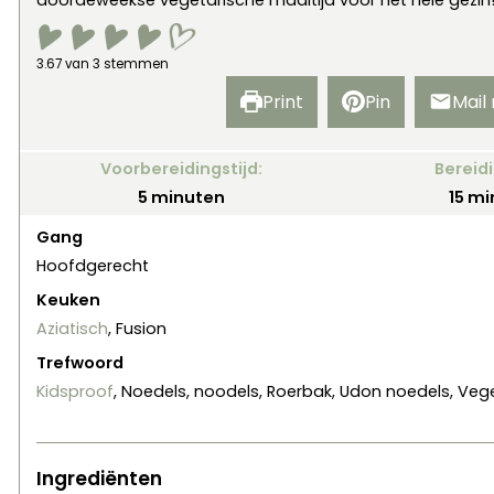
doordeweekse vegetarische maaltijd voor het hele gezin
3.67
van
3
stemmen
Print
Pin
Mail
Voorbereidingstijd:
Bereidi
minuten
mi
5
minuten
15
mi
Gang
Hoofdgerecht
Keuken
Aziatisch
, Fusion
Trefwoord
Kidsproof
, Noedels, noodels, Roerbak, Udon noedels, Veg
Ingrediënten