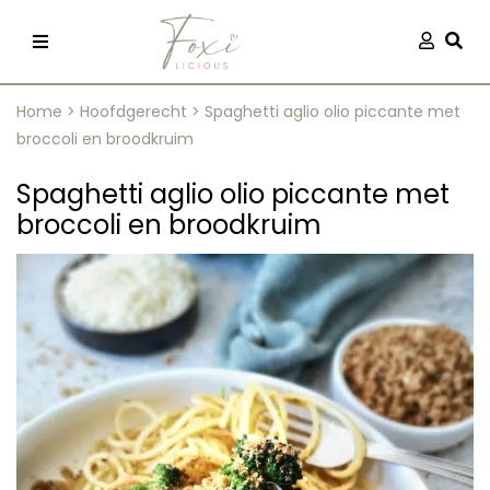
Skip
Aanmel
Togg
to
content
Home
>
Hoofdgerecht
>
Spaghetti aglio olio piccante met
broccoli en broodkruim
Spaghetti aglio olio piccante met
broccoli en broodkruim
recepten
 kleding
og
ilicious