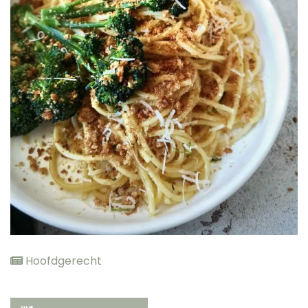
elden
Hoofdgerecht