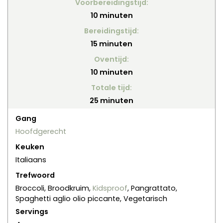
Voorbereidingstijd:
minuten
10
minuten
Bereidingstijd:
minuten
15
minuten
Oventijd:
minuten
10
minuten
Totale tijd:
minuten
25
minuten
Gang
Hoofdgerecht
Keuken
Italiaans
Trefwoord
Broccoli, Broodkruim,
Kidsproof
, Pangrattato,
Spaghetti aglio olio piccante, Vegetarisch
Servings