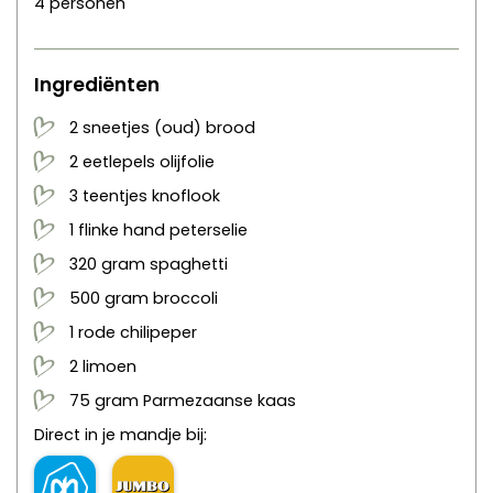
4
personen
Ingrediënten
2
sneetjes
(oud) brood
2
eetlepels
olijfolie
3
teentjes
knoflook
1
flinke hand
peterselie
320
gram
spaghetti
500
gram
broccoli
1
rode
chilipeper
2
limoen
75
gram
Parmezaanse kaas
Direct in je mandje bij: