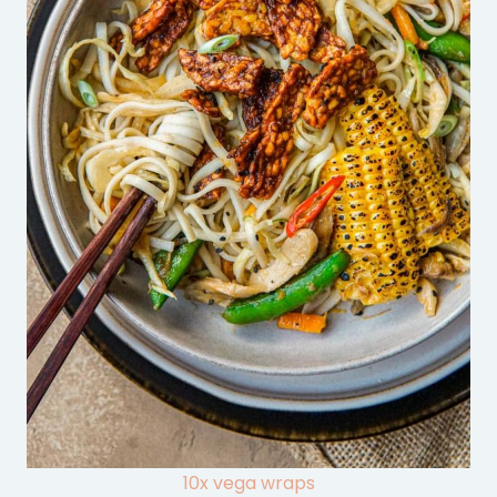
10x vega wraps