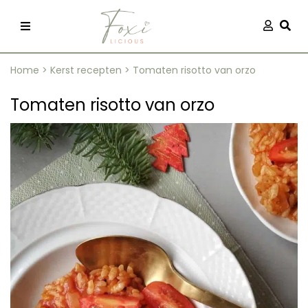
Skip
Aanmel
Togg
to
content
Home
>
Kerst recepten
>
Tomaten risotto van orzo
Tomaten risotto van orzo
recepten
 kleding
og
ilicious