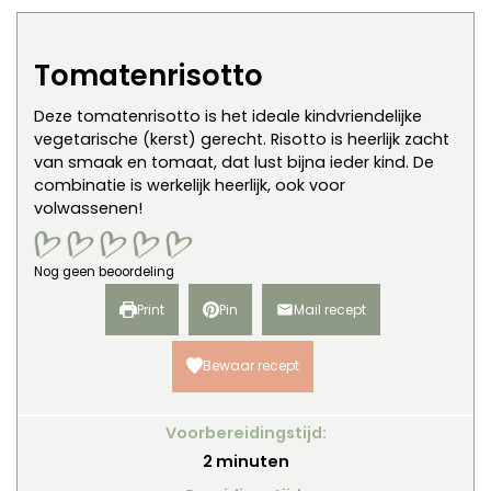
Tomatenrisotto
Deze tomatenrisotto is het ideale kindvriendelijke
vegetarische (kerst) gerecht. Risotto is heerlijk zacht
van smaak en tomaat, dat lust bijna ieder kind. De
combinatie is werkelijk heerlijk, ook voor
volwassenen!
Nog geen beoordeling
Print
Pin
Mail recept
Bewaar recept
Voorbereidingstijd:
minuten
2
minuten