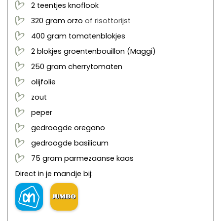
2
teentjes
knoflook
320
gram
orzo
of risottorijst
400
gram
tomatenblokjes
2
blokjes
groentenbouillon
(Maggi)
250
gram
cherrytomaten
olijfolie
zout
peper
gedroogde oregano
gedroogde basilicum
75
gram
parmezaanse kaas
Direct in je mandje bij: