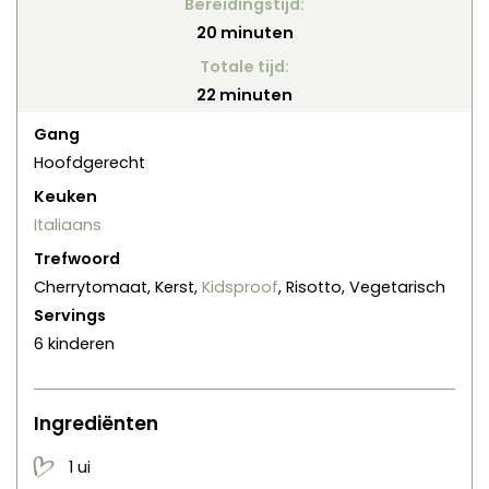
Bereidingstijd:
minuten
20
minuten
Totale tijd:
minuten
22
minuten
Gang
Hoofdgerecht
Keuken
Italiaans
Trefwoord
Cherrytomaat, Kerst,
Kidsproof
, Risotto, Vegetarisch
Servings
6
kinderen
Ingrediënten
1
ui