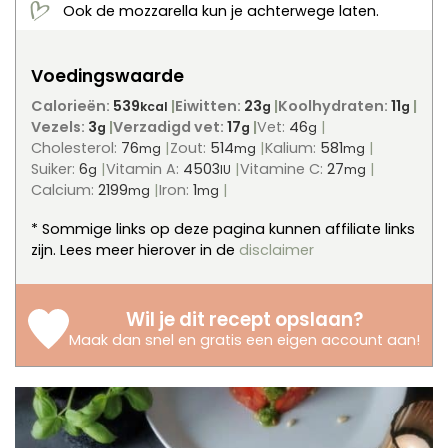
Ook de mozzarella kun je achterwege laten.
Voedingswaarde
Calorieën:
539
Eiwitten:
23
Koolhydraten:
11
kcal
g
g
Vezels:
3
Verzadigd vet:
17
Vet:
46
g
g
g
Cholesterol:
76
Zout:
514
Kalium:
581
mg
mg
mg
Suiker:
6
Vitamin A:
4503
Vitamine C:
27
g
IU
mg
Calcium:
2199
Iron:
1
mg
mg
* Sommige links op deze pagina kunnen affiliate links
zijn. Lees meer hierover in de
disclaimer
Wil je dit recept opslaan?
Maak dan snel en gratis een eigen account aan
!