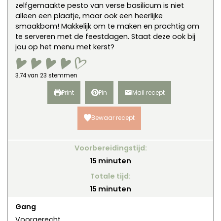
zelfgemaakte pesto van verse basilicum is niet
alleen een plaatje, maar ook een heerlijke
smaakbom! Makkelijk om te maken en prachtig om
te serveren met de feestdagen. Staat deze ook bij
jou op het menu met kerst?
3.74
van
23
stemmen
Print
Pin
Mail recept
Bewaar recept
Voorbereidingstijd:
minuten
15
minuten
Totale tijd:
minuten
15
minuten
Gang
Voorgerecht