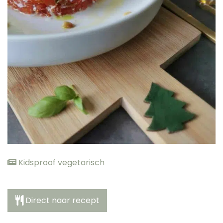
elden
Kidsproof vegetarisch
Direct naar recept