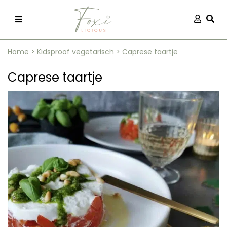
Skip
Aanmel
Togg
to
content
Home
>
Kidsproof vegetarisch
>
Caprese taartje
Caprese taartje
recepten
 kleding
og
ilicious