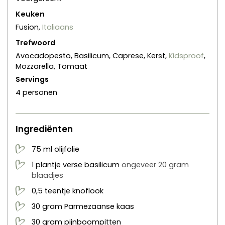
Keuken
Fusion,
Italiaans
Trefwoord
Avocadopesto, Basilicum, Caprese, Kerst,
Kidsproof
,
Mozzarella, Tomaat
Servings
4
personen
Ingrediënten
75
ml
olijfolie
1
plantje
verse basilicum
ongeveer 20 gram
blaadjes
0,5
teentje
knoflook
30
gram
Parmezaanse kaas
30
gram
pijnboompitten