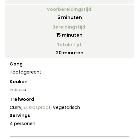
Voorbereidingstijd:
minuten
5
minuten
Bereidingstijd:
minuten
15
minuten
Totale tijd:
minuten
20
minuten
Gang
Hoofdgerecht
Keuken
Indiaas
Trefwoord
Curry, Ei,
Kidsproof
, Vegetarisch
Servings
4
personen