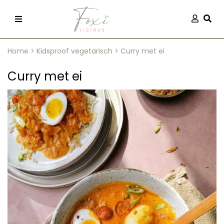
Skip
Aanmel
Togg
to
content
Home
>
Kidsproof vegetarisch
>
Curry met ei
Curry met ei
recepten
 kleding
og
ilicious