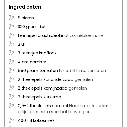
Ingrediënten
8
eieren
320
gram
rijst
1
eetlepel
arachideolie
of zonnebloemolie
2
ui
3
teentjes
knoflook
4
cm
gember
650
gram
tomaten
Ik had 6 flinke tomaten
2
theelepels
korianderzaad
gemalen
2
theelepels
komijnzaad
gemalen
2
theelepels
kurkuma
0,5-2
theelepels
sambal
Naar smaak. Je kunt
altijd later extra sambal toevoegen
400
ml
kokosmelk