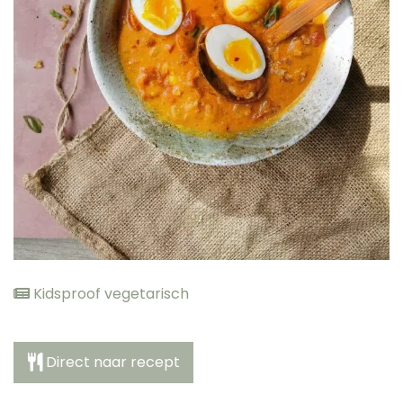
elden
Kidsproof vegetarisch
Direct naar recept