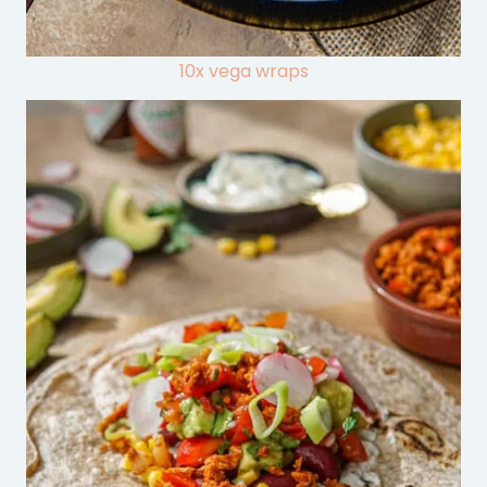
10x vega wraps