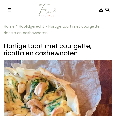
Skip
Aanmel
Togg
to
content
Home
>
Hoofdgerecht
>
Hartige taart met courgette,
ricotta en cashewnoten
Hartige taart met courgette,
ricotta en cashewnoten
recepten
 kleding
og
ilicious