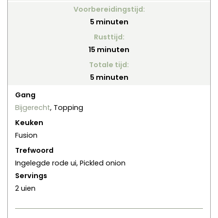
Voorbereidingstijd:
minuten
5
minuten
Rusttijd:
minuten
15
minuten
Totale tijd:
minuten
5
minuten
Gang
Bijgerecht
, Topping
Keuken
Fusion
Trefwoord
Ingelegde rode ui, Pickled onion
Servings
2
uien