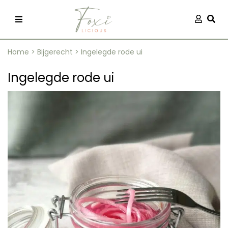
Skip
Aanmel
Togg
to
content
Home
>
Bijgerecht
>
Ingelegde rode ui
Ingelegde rode ui
recepten
 kleding
og
ilicious