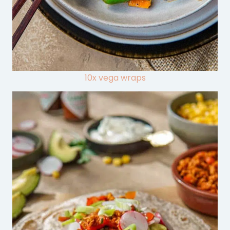
10x vega wraps