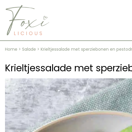
Skip
to
content
Home
>
Salade
>
Krieltjessalade met sperziebonen en pestod
Krieltjessalade met sperzi