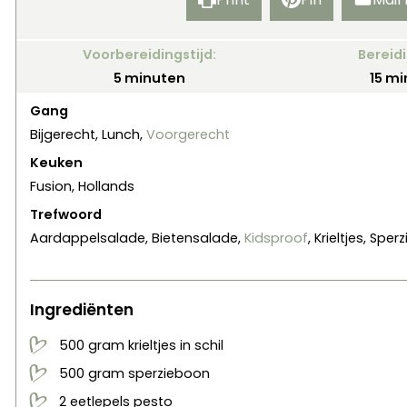
Voorbereidingstijd:
Bereidi
minuten
mi
5
minuten
15
mi
Gang
Bijgerecht, Lunch,
Voorgerecht
Keuken
Fusion, Hollands
Trefwoord
Aardappelsalade, Bietensalade,
Kidsproof
, Krieltjes, Sp
Ingrediënten
500
gram
krieltjes in schil
500
gram
sperzieboon
2
eetlepels
pesto