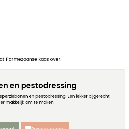
 wat Parmezaanse kaas over.
nen en pestodressing
, sperziebonen en pestodressing. Een lekker bijgerecht
uper makkelijk om te maken.
 recept
Bewaar recept