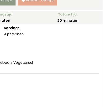
ngstijd:
Totale tijd:
nuten
minuten
nuten
20
minuten
Servings
4
personen
erzieboon, Vegetarisch