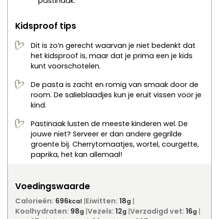
pastinaak.
Kidsproof tips
Dit is zo’n gerecht waarvan je niet bedenkt dat
het kidsproof is, maar dat je prima een je kids
kunt voorschotelen.
De pasta is zacht en romig van smaak door de
room. De salieblaadjes kun je eruit vissen voor je
kind.
Pastinaak lusten de meeste kinderen wel. De
jouwe niet? Serveer er dan andere gegrilde
groente bij. Cherrytomaatjes, wortel, courgette,
paprika, het kan allemaal!
Voedingswaarde
Calorieën:
696
Eiwitten:
18
kcal
g
Koolhydraten:
98
Vezels:
12
Verzadigd vet:
16
g
g
g