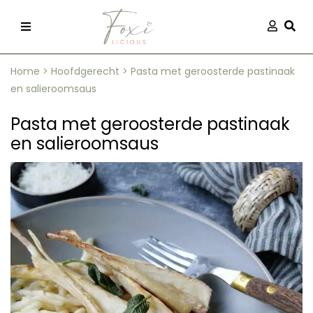
Skip
Aanmel
Togg
to
content
Home
>
Hoofdgerecht
>
Pasta met geroosterde pastinaak
en salieroomsaus
Pasta met geroosterde pastinaak
en salieroomsaus
recepten
 kleding
og
ilicious