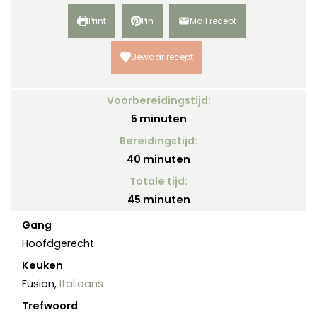
Print
Pin
Mail recept
Bewaar recept
Voorbereidingstijd:
minuten
5
minuten
Bereidingstijd:
minuten
40
minuten
Totale tijd:
minuten
45
minuten
Gang
Hoofdgerecht
Keuken
Fusion,
Italiaans
Trefwoord