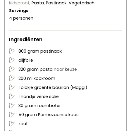
Kidsproof
, Pasta, Pastinaak, Vegetarisch
Servings
4
personen
Ingrediënten
800
gram
pastinaak
olijfolie
320
gram
pasta
naar keuze
200
ml
kookroom
1
blokje
groente bouillon
(Maggi)
1
handje
verse salie
30
gram
roomboter
50
gram
Parmezaanse kaas
zout