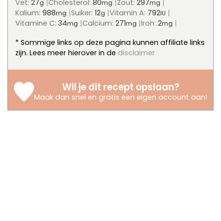
Vet:
27
Cholesterol:
80
Zout:
297
g
mg
mg
Kalium:
988
Suiker:
12
Vitamin A:
792
mg
g
IU
Vitamine C:
34
Calcium:
271
Iron:
2
mg
mg
mg
* Sommige links op deze pagina kunnen affiliate links
zijn. Lees meer hierover in de
disclaimer
Wil je dit recept opslaan?
Maak dan snel en gratis een eigen account aan
!