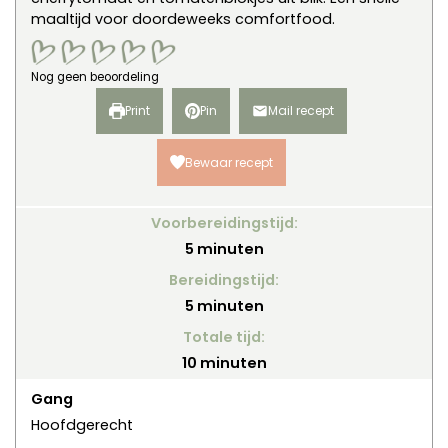
maaltijd voor doordeweeks comfortfood.
Nog geen beoordeling
Print
Pin
Mail recept
Bewaar recept
Voorbereidingstijd:
minuten
5
minuten
Bereidingstijd:
minuten
5
minuten
Totale tijd:
minuten
10
minuten
Gang
Hoofdgerecht