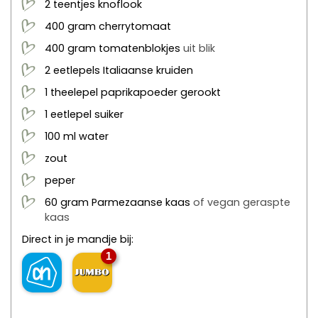
2
teentjes
knoflook
400
gram
cherrytomaat
400
gram
tomatenblokjes
uit blik
2
eetlepels
Italiaanse kruiden
1
theelepel
paprikapoeder gerookt
1
eetlepel
suiker
100
ml
water
zout
peper
60
gram
Parmezaanse kaas
of vegan geraspte
kaas
Direct in je mandje bij:
1