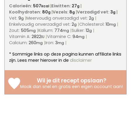
Calorieën:
507
Eiwitten:
27
kcal
g
Koolhydraten:
80
Vezels:
8
Verzadigd vet:
3
g
g
g
Vet:
9
Meervoudig onverzadigd vet:
2
g
g
Enkelvoudig onverzadigd vet:
2
Cholesterol:
10
g
mg
Zout:
505
Kalium:
774
Suiker:
12
mg
mg
g
Vitamin A:
2822
Vitamine C:
94
IU
mg
Calcium:
260
Iron:
3
mg
mg
* Sommige links op deze pagina kunnen affiliate links
zijn. Lees meer hierover in de
disclaimer
Wil je dit recept opslaan?
Maak dan snel en gratis een eigen account aan
!