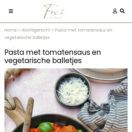
Skip
Aanmel
Togg
to
content
Home
>
Hoofdgerecht
>
Pasta met tomatensaus en
vegetarische balletjes
Pasta met tomatensaus en
vegetarische balletjes
recepten
 kleding
og
ilicious