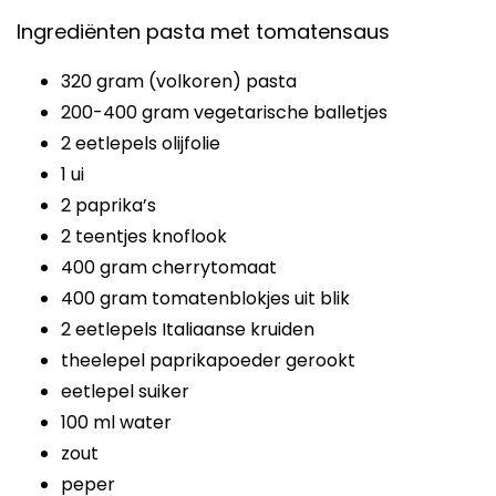
Ingrediënten pasta met tomatensaus
320 gram (volkoren) pasta
200-400 gram vegetarische balletjes
2 eetlepels olijfolie
1 ui
2 paprika’s
2 teentjes knoflook
400 gram cherrytomaat
400 gram tomatenblokjes uit blik
2 eetlepels Italiaanse kruiden
theelepel paprikapoeder gerookt
eetlepel suiker
100 ml water
zout
peper