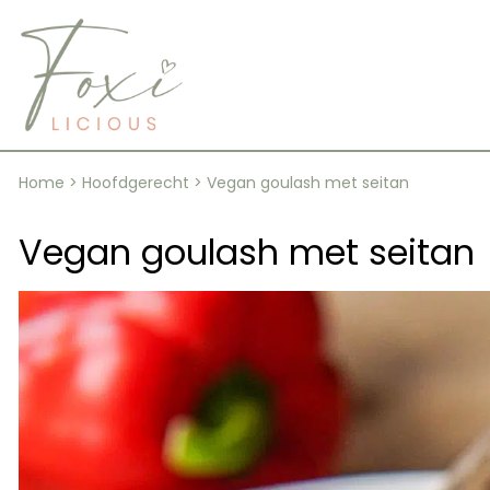
Skip
to
content
Home
>
Hoofdgerecht
>
Vegan goulash met seitan
Vegan goulash met seitan