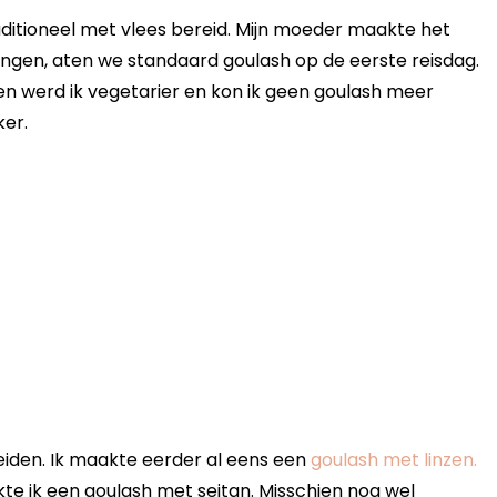
ditioneel met vlees bereid. Mijn moeder maakte het
gingen, aten we standaard goulash op de eerste reisdag.
oen werd ik vegetarier en kon ik geen goulash meer
ker.
eiden. Ik maakte eerder al eens een
goulash met linzen.
kte ik een goulash met seitan. Misschien nog wel