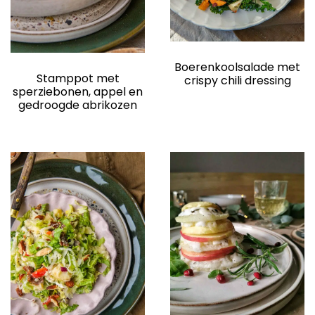
elden
Boerenkoolsalade met
Stamppot met
crispy chili dressing
sperziebonen, appel en
gedroogde abrikozen