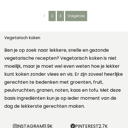
B
1
2
3
Volgende
e
r
i
c
Vegetarisch koken
h
t
Ben je op zoek naar lekkere, snelle en gezonde
e
vegetarische recepten? Vegetarisch koken is niet
n
moeilijk, maar je moet wel even weten hoe je lekker
p
a
kunt koken zonder vlees en vis. Er zijn zoveel heerlijke
g
gerechten te bedenken met groenten, fruit,
i
peulvruchten, granen, noten, kaas en tofu. Met deze
n
e
basis ingrediënten kun je op ieder moment van de
r
dag de lekkerste gerechten maken.
i
n
g
INSTAGRAM
11.9K
PINTEREST
2.7K