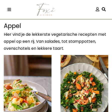
Skip
Aanmel
Togg
to
content
Appel
Hier vind je de lekkerste vegetarische recepten met
appel op een rij. Van salades, tot stamppotten,
ovenschotels en lekkere taart.
recepten
 kleding
og
ilicious