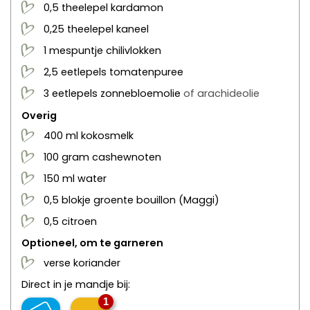
0,5
theelepel
kardamon
0,25
theelepel
kaneel
1
mespuntje
chilivlokken
2,5
eetlepels
tomatenpuree
3
eetlepels
zonnebloemolie
of arachideolie
Overig
400
ml
kokosmelk
100
gram
cashewnoten
150
ml
water
0,5
blokje groente bouillon
(Maggi)
0,5
citroen
Optioneel, om te garneren
verse koriander
Direct in je mandje bij:
1