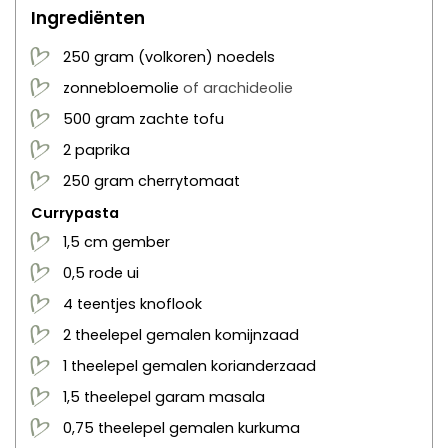
Ingrediënten
250
gram
(volkoren) noedels
zonnebloemolie
of arachideolie
500
gram
zachte tofu
2
paprika
250
gram
cherrytomaat
Currypasta
1,5
cm
gember
0,5
rode ui
4
teentjes
knoflook
2
theelepel
gemalen komijnzaad
1
theelepel
gemalen korianderzaad
1,5
theelepel
garam masala
0,75
theelepel
gemalen kurkuma