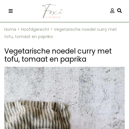
Skip
Aanmel
Togg
to
content
Home
>
Hoofdgerecht
>
Vegetarische noedel curry met
tofu, tomaat en paprika
Vegetarische noedel curry met
tofu, tomaat en paprika
recepten
 kleding
og
ilicious