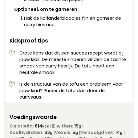
Optioneel, om te garneren
Hak de korianderblaadjes fijn en garneer de
curry hiermee.
Kidsproof tips
Grote kans dat dit een succes recept wordt bij
jouw kids. De meeste kinderen vinden de zachte
smaak van curry heerlijk. De tofu heeft een
neutrale smaak.
Is de structuur van de tofu een probleem voor
jouw kind? Pureer de tofu dan door de
currysaus.
Voedingswaarde
Calorieën:
614
Eiwitten:
19
kcal
g
Koolhydraten:
63
Vezels:
5
Verzadigd vet:
14
g
g
g