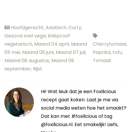
Hoofdgerecht
,
Aziatisch
,
Curry
,
Gezond snel vega
,
Kidsproof
vegetarisch
,
Maand 04 april
,
Maand
Cherrytomaat
,
05 mei
,
Maand 06 juni
,
Maand 07 juli
,
Paprika
,
tofu
,
Maand 08 augustus
,
Maand 09
Tomaat
september
,
Rijst
Hi! Wat leuk dat je een Foxilicious
recept gaat koken. Laat je me via
social media weten hoe het smaakt?
Dat kan met #foxilicious of tag
@foxilicious.nl. Eet smakelijk! Liefs,