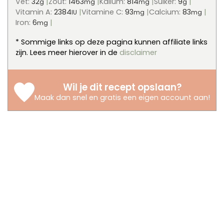
Vet:
32
Zout:
1463
Kalium:
814
Suiker:
9
g
mg
mg
g
Vitamin A:
2384
Vitamine C:
93
Calcium:
83
IU
mg
mg
Iron:
6
mg
* Sommige links op deze pagina kunnen affiliate links
zijn. Lees meer hierover in de
disclaimer
Wil je dit recept opslaan?
Maak dan snel en gratis een eigen account aan
!