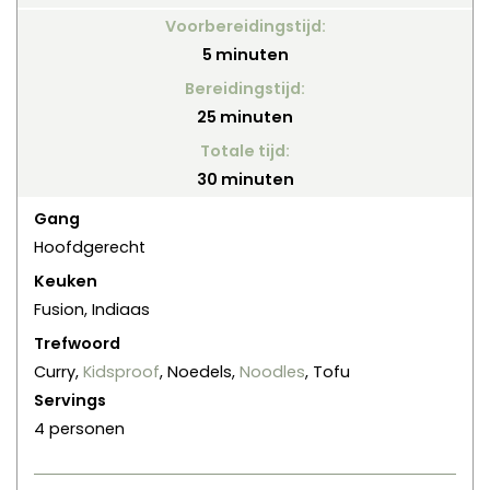
Voorbereidingstijd:
minuten
5
minuten
Bereidingstijd:
minuten
25
minuten
Totale tijd:
minuten
30
minuten
Gang
Hoofdgerecht
Keuken
Fusion, Indiaas
Trefwoord
Curry,
Kidsproof
, Noedels,
Noodles
, Tofu
Servings
4
personen