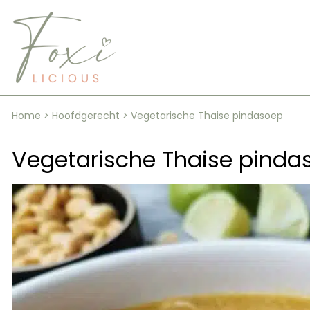
Skip
to
content
Home
>
Hoofdgerecht
>
Vegetarische Thaise pindasoep
Vegetarische Thaise pinda