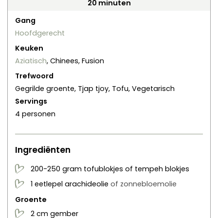
minuten
20
minuten
Gang
Hoofdgerecht
Keuken
Aziatisch
, Chinees, Fusion
Trefwoord
Gegrilde groente, Tjap tjoy, Tofu, Vegetarisch
Servings
4
personen
Ingrediënten
200-250
gram
tofublokjes of tempeh blokjes
1
eetlepel
arachideolie
of zonnebloemolie
Groente
2
cm
gember