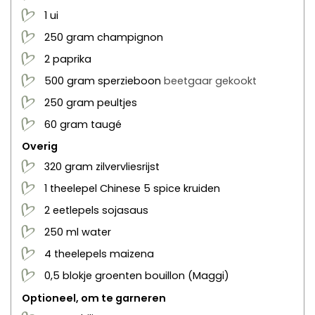
1
ui
250
gram
champignon
2
paprika
500
gram
sperzieboon
beetgaar gekookt
250
gram
peultjes
60
gram
taugé
Overig
320
gram
zilvervliesrijst
1
theelepel
Chinese 5 spice kruiden
2
eetlepels
sojasaus
250
ml
water
4
theelepels
maizena
0,5
blokje
groenten bouillon
(Maggi)
Optioneel, om te garneren