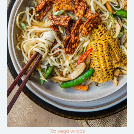
10x vega wraps