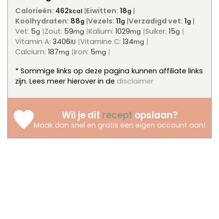
Calorieën:
462
Eiwitten:
18
kcal
g
Koolhydraten:
88
Vezels:
11
Verzadigd vet:
1
g
g
g
Vet:
5
Zout:
59
Kalium:
1029
Suiker:
15
g
mg
mg
g
Vitamin A:
3406
Vitamine C:
134
IU
mg
Calcium:
187
Iron:
5
mg
mg
* Sommige links op deze pagina kunnen affiliate links
zijn. Lees meer hierover in de
disclaimer
Wil je dit
recept
opslaan?
Maak dan snel en gratis een eigen account aan
!