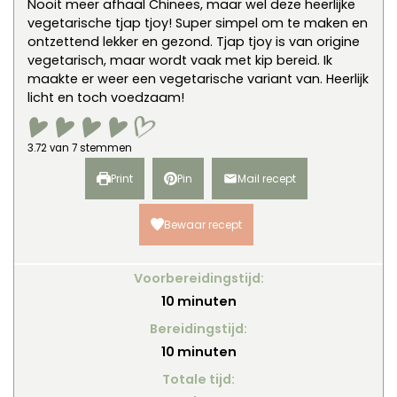
Nooit meer afhaal Chinees, maar wel deze heerlijke
vegetarische tjap tjoy! Super simpel om te maken en
ontzettend lekker en gezond. Tjap tjoy is van origine
vegetarisch, maar wordt vaak met kip bereid. Ik
maakte er weer een vegetarische variant van. Heerlijk
licht en toch voedzaam!
3.72
van
7
stemmen
Print
Pin
Mail recept
Bewaar recept
Voorbereidingstijd:
minuten
10
minuten
Bereidingstijd:
minuten
10
minuten
Totale tijd: