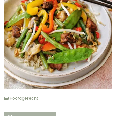
elden
Hoofdgerecht