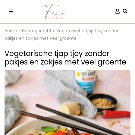
Skip
Aanmel
Togg
to
content
Home
>
Hoofdgerecht
>
Vegetarische tjap tjoy zonder
pakjes en zakjes met veel groente
Vegetarische tjap tjoy zonder
pakjes en zakjes met veel groente
recepten
 kleding
og
ilicious