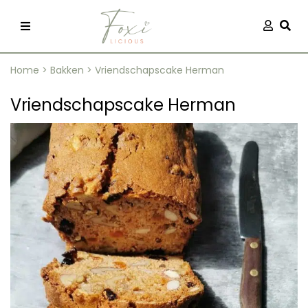
Skip
Aanmel
Togg
to
content
Home
>
Bakken
>
Vriendschapscake Herman
Vriendschapscake Herman
recepten
 kleding
og
ilicious