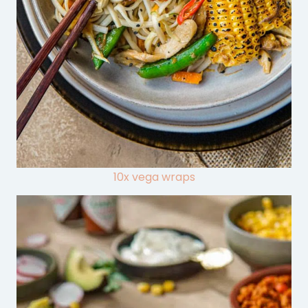
10x vega wraps