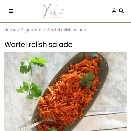
Skip
Aanmel
Togg
to
content
Home
>
Bijgerecht
>
Wortel relish salade
Wortel relish salade
recepten
 kleding
og
ilicious