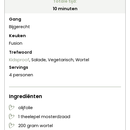
Totale tijd:
minuten
10
minuten
Gang
Bijgerecht
Keuken
Fusion
Trefwoord
Kidsproof
, Salade, Vegetarisch, Wortel
Servings
4
personen
Ingrediënten
olijfolie
1
theelepel
mosterdzaad
200
gram
wortel