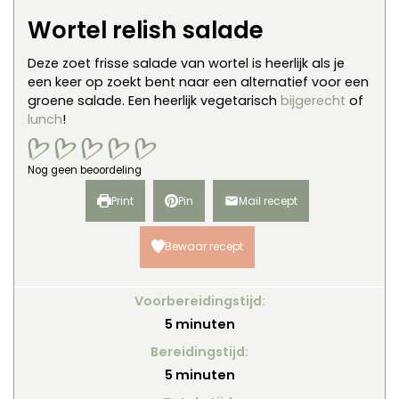
Wortel relish salade
Deze zoet frisse salade van wortel is heerlijk als je
een keer op zoekt bent naar een alternatief voor een
groene salade. Een heerlijk vegetarisch
bijgerecht
of
lunch
!
Nog geen beoordeling
Print
Pin
Mail recept
Bewaar recept
Voorbereidingstijd:
minuten
5
minuten
Bereidingstijd:
minuten
5
minuten