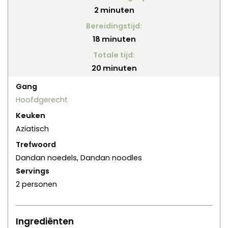
minuten
2
minuten
Bereidingstijd:
minuten
18
minuten
Totale tijd:
minuten
20
minuten
Gang
Hoofdgerecht
Keuken
Aziatisch
Trefwoord
Dandan noedels, Dandan noodles
Servings
2
personen
Ingrediënten