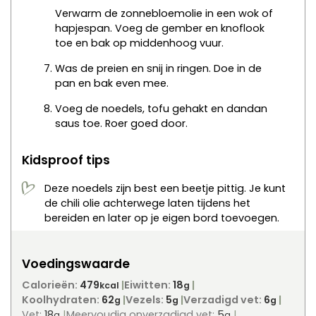
Verwarm de zonnebloemolie in een wok of
hapjespan. Voeg de gember en knoflook
toe en bak op middenhoog vuur.
Was de preien en snij in ringen. Doe in de
pan en bak even mee.
Voeg de noedels, tofu gehakt en dandan
saus toe. Roer goed door.
Kidsproof tips
Deze noedels zijn best een beetje pittig. Je kunt
de chili olie achterwege laten tijdens het
bereiden en later op je eigen bord toevoegen.
Voedingswaarde
Calorieën:
479
Eiwitten:
18
kcal
g
Koolhydraten:
62
Vezels:
5
Verzadigd vet:
6
g
g
g
Vet:
18
Meervoudig onverzadigd vet:
5
g
g