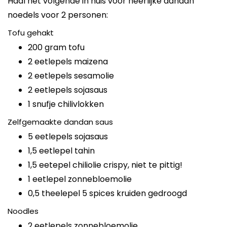
Haal het volgende in huis voor heerlijke dandan
noedels voor 2 personen:
Tofu gehakt
200 gram tofu
2 eetlepels maizena
2 eetlepels sesamolie
2 eetlepels sojasaus
1 snufje chilivlokken
Zelfgemaakte dandan saus
5 eetlepels sojasaus
1,5 eetlepel tahin
1,5 eetepel chiliolie crispy, niet te pittig!
1 eetlepel zonnebloemolie
0,5 theelepel 5 spices kruiden gedroogd
Noodles
2 eetlepels zonnebloemolie