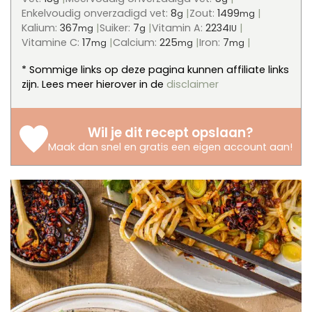
Enkelvoudig onverzadigd vet:
8
Zout:
1499
g
mg
Kalium:
367
Suiker:
7
Vitamin A:
2234
mg
g
IU
Vitamine C:
17
Calcium:
225
Iron:
7
mg
mg
mg
* Sommige links op deze pagina kunnen affiliate links
zijn. Lees meer hierover in de
disclaimer
Wil je dit recept opslaan?
Maak dan snel en gratis een eigen account aan
!