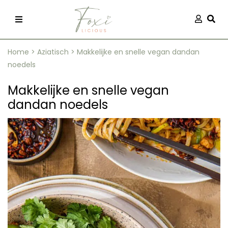
Skip
Aanmel
Togg
to
content
Home
>
Aziatisch
>
Makkelijke en snelle vegan dandan
noedels
Makkelijke en snelle vegan
dandan noedels
recepten
 kleding
og
ilicious