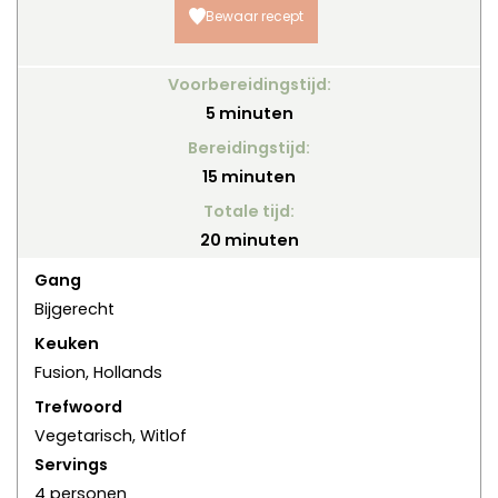
Bewaar recept
Voorbereidingstijd:
minuten
5
minuten
Bereidingstijd:
minuten
15
minuten
Totale tijd:
minuten
20
minuten
Gang
Bijgerecht
Keuken
Fusion, Hollands
Trefwoord
Vegetarisch, Witlof
Servings
4
personen