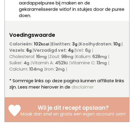
aardappelpuree bij maken en de
gekarameliseerde witlof in stukjes door de puree
doen.
Voedingswaarde
Calorieën:
102
Eiwitten:
3
Koolhydraten:
10
kcal
g
g
Vezels:
6
Verzadigd vet:
4
Vet:
6
g
g
g
Cholesterol:
16
Zout:
98
Kalium:
628
mg
mg
mg
Suiker:
4
Vitamin A:
4521
Vitamine C:
13
g
IU
mg
Calcium:
104
Iron:
2
mg
mg
* Sommige links op deze pagina kunnen affiliate links
zijn. Lees meer hierover in de
disclaimer
Wil je dit recept opslaan?
Maak dan snel en gratis een eigen account aan
!