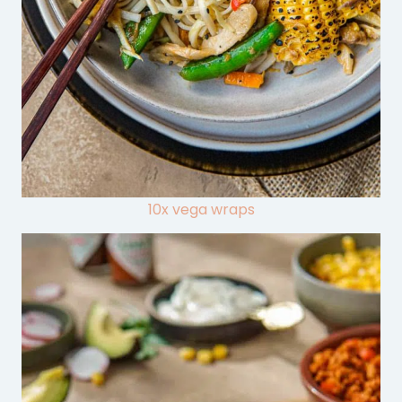
10x vega wraps