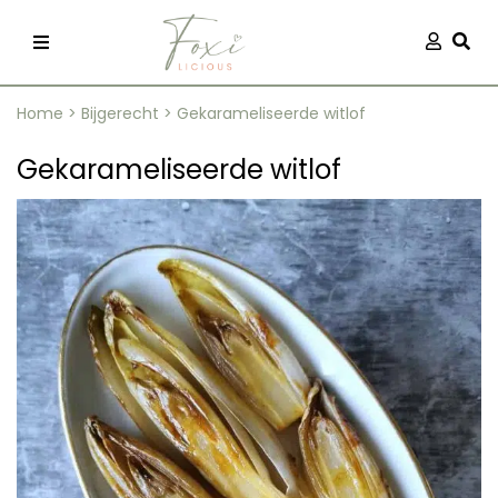
Skip
Aanmel
Togg
to
content
Home
>
Bijgerecht
>
Gekarameliseerde witlof
Gekarameliseerde witlof
recepten
 kleding
og
ilicious