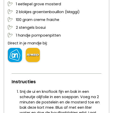
1
eetlepel
grove mosterd
2
blokjes
groentenbouillon
(Maggi)
100
gram
creme fraiche
2
stengels
bosui
1
handje
pompoenpitten
Direct in je mandje bij:
Instructies
Snij de ui en knoflook fijn en bak in een
scheutje olijfolie in een soeppan. Voeg na 2
minuten de postelein en de mosterd toe en
bak deze kort mee. Blus af met een liter
water en doe de bouillonblokjes erbij. Laat