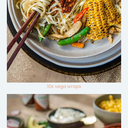
10x vega wraps