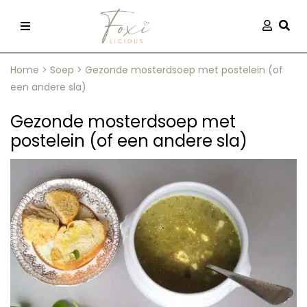
Skip
Aanmel
Togg
to
content
Home
>
Soep
>
Gezonde mosterdsoep met postelein (of
een andere sla)
Gezonde mosterdsoep met
postelein (of een andere sla)
recepten
 kleding
og
ilicious