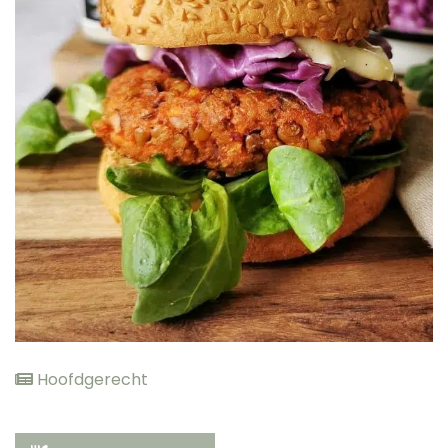
elden
Hoofdgerecht