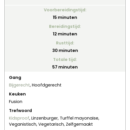
Voorbereidingstijd:
minuten
15
minuten
Bereidingstijd:
minuten
12
minuten
Rusttijd:
minuten
30
minuten
Totale tijd:
minuten
57
minuten
Gang
Bijgerecht
, Hoofdgerecht
Keuken
Fusion
Trefwoord
Kidsproof
, Linzenburger, Turffel mayonaise,
Veganistisch, Vegetarisch, Zelfgemaakt