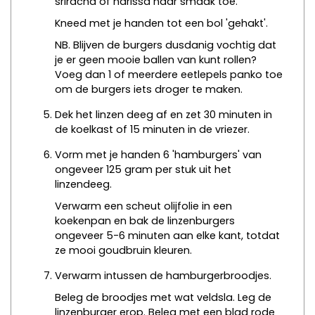
sriracha of harissa naar smaak toe.
Kneed met je handen tot een bol 'gehakt'.
NB. Blijven de burgers dusdanig vochtig dat
je er geen mooie ballen van kunt rollen?
Voeg dan 1 of meerdere eetlepels panko toe
om de burgers iets droger te maken.
Dek het linzen deeg af en zet 30 minuten in
de koelkast of 15 minuten in de vriezer.
Vorm met je handen 6 'hamburgers' van
ongeveer 125 gram per stuk uit het
linzendeeg.
Verwarm een scheut olijfolie in een
koekenpan en bak de linzenburgers
ongeveer 5-6 minuten aan elke kant, totdat
ze mooi goudbruin kleuren.
Verwarm intussen de hamburgerbroodjes.
Beleg de broodjes met wat veldsla. Leg de
linzenburger erop. Beleg met een blad rode