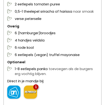
2
eetlepels
tomaten puree
0,5-1
theelepel
sriracha of harissa
naar smaak
verse peterselie
Overig
6
(hamburger)broodjes
4
handjes
veldsla
6
rode kool
6
eetlepels
(vegan) truffel mayonaise
Optioneel
1-8
eetlepels
panko
toevoegen als de burgers
erg vochtig blijven.
Direct in je mandje bij:
1