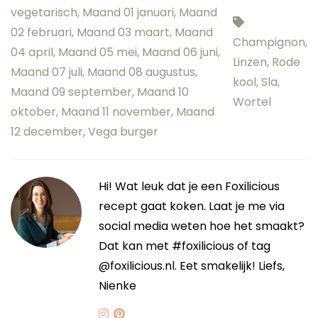
vegetarisch
,
Maand 01 januari
,
Maand
02 februari
,
Maand 03 maart
,
Maand
Champignon
,
04 april
,
Maand 05 mei
,
Maand 06 juni
,
Linzen
,
Rode
Maand 07 juli
,
Maand 08 augustus
,
kool
,
Sla
,
Maand 09 september
,
Maand 10
Wortel
oktober
,
Maand 11 november
,
Maand
12 december
,
Vega burger
Hi! Wat leuk dat je een Foxilicious
recept gaat koken. Laat je me via
social media weten hoe het smaakt?
Dat kan met #foxilicious of tag
@foxilicious.nl. Eet smakelijk! Liefs,
Nienke