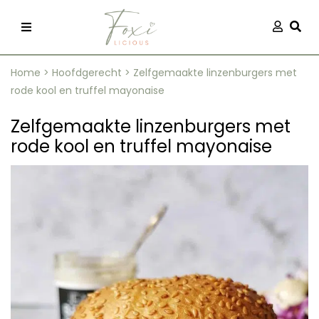
Skip
Aanmel
Togg
to
content
Home
>
Hoofdgerecht
>
Zelfgemaakte linzenburgers met
rode kool en truffel mayonaise
Zelfgemaakte linzenburgers met
rode kool en truffel mayonaise
recepten
 kleding
og
ilicious