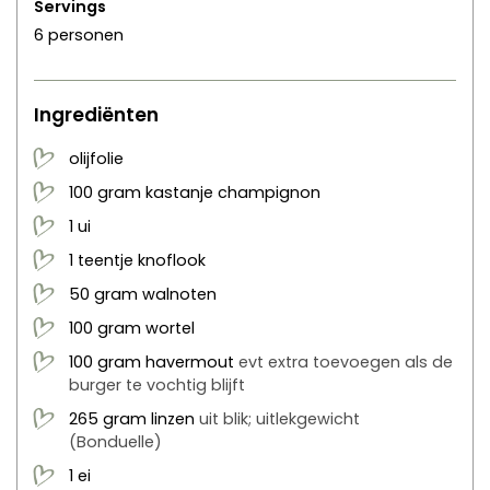
Servings
6
personen
Ingrediënten
olijfolie
100
gram
kastanje champignon
1
ui
1
teentje
knoflook
50
gram
walnoten
100
gram
wortel
100
gram
havermout
evt extra toevoegen als de
burger te vochtig blijft
265
gram
linzen
uit blik; uitlekgewicht
(Bonduelle)
1
ei