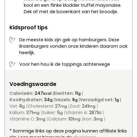
kool en een flinke klodder truffel mayonaise.
Dek af met de bovenkant van het broodje.
Kidsproof tips
De meeste kids zijn gek op hamburgers. Deze
linzenburgers vonden onze kinderen daarom ook
heerlijk.
Voor hen hou ik de toppings achterwege
Voedingswaarde
Calorieën:
247
Eiwitten:
11
kcal
g
Koolhydraten:
34
Vezels:
6
Verzadigd vet:
1
g
g
g
Vet:
8
Cholesterol:
27
Zout:
241
g
mg
mg
Kalium:
371
Suiker:
5
Vitamin A:
2871
mg
g
IU
Vitamine C:
3
Calcium:
101
Iron:
3
mg
mg
mg
* Sommige links op deze pagina kunnen affiliate links