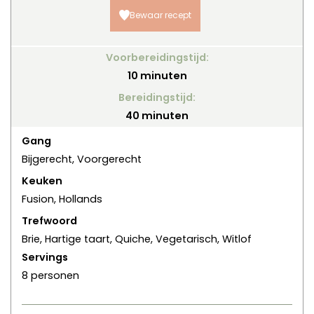
Bewaar recept
Voorbereidingstijd:
minuten
10
minuten
Bereidingstijd:
minuten
40
minuten
Gang
Bijgerecht, Voorgerecht
Keuken
Fusion, Hollands
Trefwoord
Brie, Hartige taart, Quiche, Vegetarisch, Witlof
Servings
8
personen