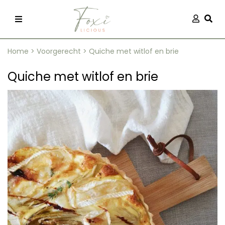
Skip
Aanmel
Togg
to
content
Home
>
Voorgerecht
>
Quiche met witlof en brie
Quiche met witlof en brie
recepten
 kleding
og
ilicious