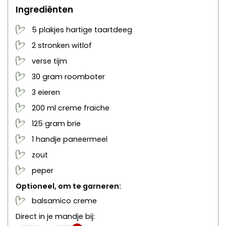
Ingrediënten
5
plakjes
hartige taartdeeg
2
stronken
witlof
verse tijm
30
gram
roomboter
3
eieren
200
ml
creme fraiche
125
gram
brie
1
handje
paneermeel
zout
peper
Optioneel, om te garneren:
balsamico creme
Direct in je mandje bij: