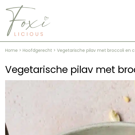
Skip
to
content
Home
>
Hoofdgerecht
>
Vegetarische pilav met broccoli en
Vegetarische pilav met br