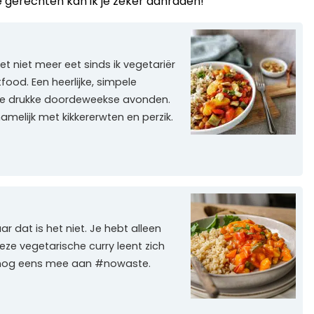
 gerechten kan ik je zeker aanraden!
et niet meer eet sinds ik vegetariër
food. Een heerlijke, simpele
r de drukke doordeweekse avonden.
amelijk met kikkererwten en perzik.
ar dat is het niet. Je hebt alleen
ze vegetarische curry leent zich
k nog eens mee aan #nowaste.