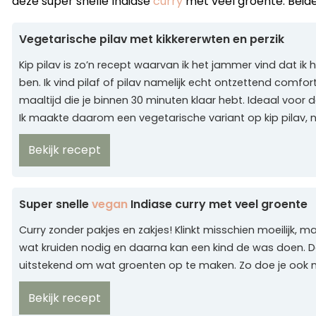
deze super snelle Indiase
curry
met veel groente. Beide
Vegetarische pilav met kikkererwten en perzik
Kip pilav is zo’n recept waarvan ik het jammer vind dat ik h
ben. Ik vind pilaf of pilav namelijk echt ontzettend comfort
maaltijd die je binnen 30 minuten klaar hebt. Ideaal voo
Ik maakte daarom een vegetarische variant op kip pilav, n
Bekijk recept
Super snelle
vegan
Indiase curry met veel groente
Curry zonder pakjes en zakjes! Klinkt misschien moeilijk, ma
wat kruiden nodig en daarna kan een kind de was doen. De
uitstekend om wat groenten op te maken. Zo doe je oo
Bekijk recept