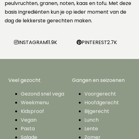
peulvruchten, granen, noten, kaas en tofu. Met deze
n
e
basis ingrediënten kun je op ieder moment van de
r
dag de lekkerste gerechten maken.
i
n
g
INSTAGRAM
11.9K
PINTEREST
2.7K
Veel gezocht
Gangen en seizoenen
Gezond snel vega
Voorgerecht
Weekmenu
Hoofdgerecht
Kidsproof
Bijgerecht
Vegan
Lunch
Pasta
Lente
Salade
Zomer