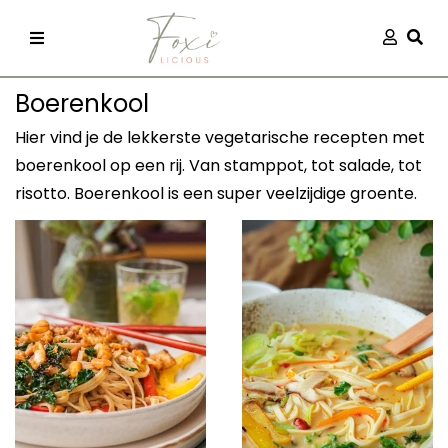
Skip
Aanmel
Togg
to
content
Boerenkool
Hier vind je de lekkerste vegetarische recepten met
boerenkool op een rij. Van stamppot, tot salade, tot
risotto. Boerenkool is een super veelzijdige groente.
recepten
 kleding
og
ilicious