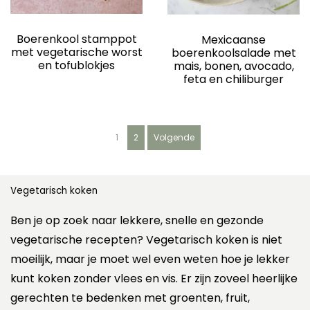
Boerenkool stamppot
Mexicaanse
met vegetarische worst
boerenkoolsalade met
en tofublokjes
mais, bonen, avocado,
feta en chiliburger
B
1
2
Volgende
e
r
i
c
Vegetarisch koken
h
t
Ben je op zoek naar lekkere, snelle en gezonde
e
vegetarische recepten? Vegetarisch koken is niet
n
moeilijk, maar je moet wel even weten hoe je lekker
p
a
kunt koken zonder vlees en vis. Er zijn zoveel heerlijke
g
gerechten te bedenken met groenten, fruit,
i