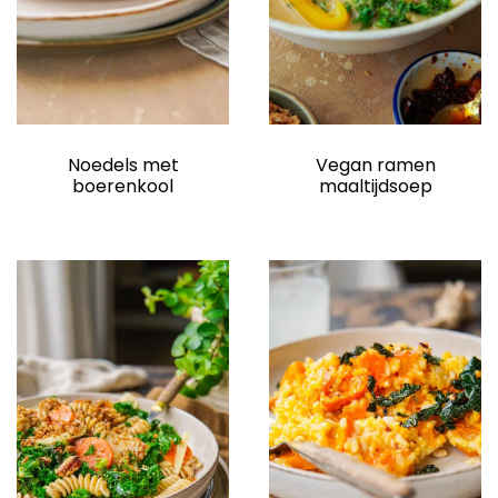
elden
Vegan ramen
Noedels met
maaltijdsoep
boerenkool