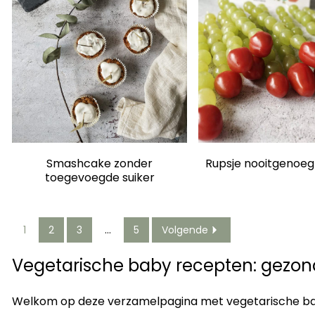
Smashcake zonder
Rupsje nooitgenoeg 
toegevoegde suiker
1
2
3
…
5
Volgende
Vegetarische baby recepten: gezond
Welkom op deze verzamelpagina met vegetarische baby 