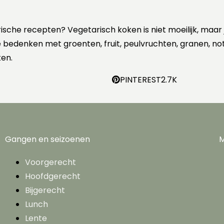
rische recepten? Vegetarisch koken is niet moeilijk, maar
 te bedenken met groenten, fruit, peulvruchten, granen, no
en.
PINTEREST
2.7K
Gangen en seizoenen
M
Voorgerecht
Hoofdgerecht
Bijgerecht
Lunch
Lente