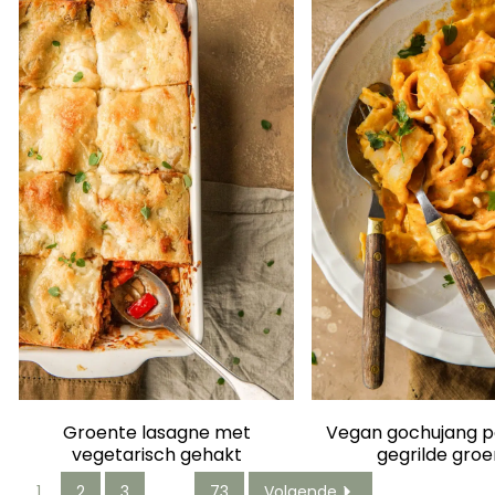
Groente lasagne met
Vegan gochujang p
vegetarisch gehakt
gegrilde gro
1
2
3
…
73
Volgende