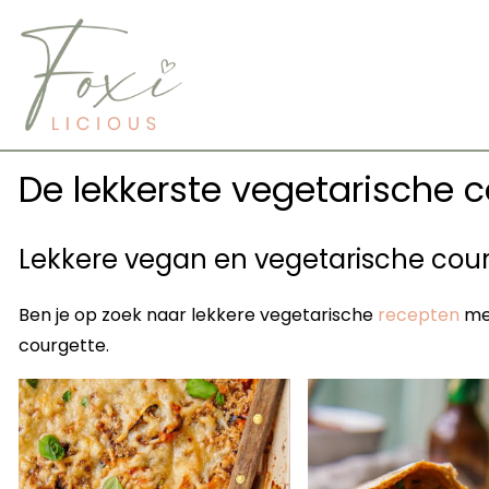
Skip
to
content
De lekkerste vegetarische 
Lekkere vegan en vegetarische cou
Ben je op zoek naar lekkere vegetarische
recepten
met
courgette.