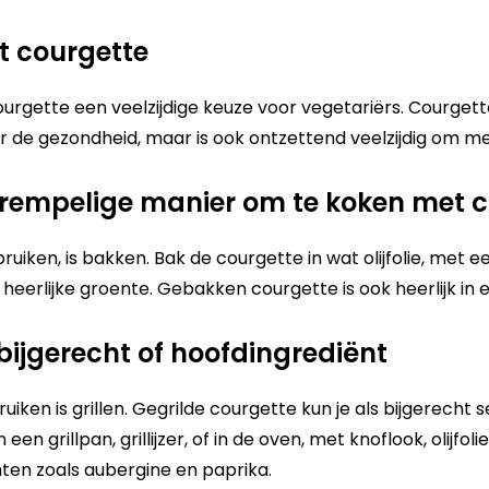
t courgette
ourgette een veelzijdige keuze voor vegetariërs. Courgette
oor de gezondheid, maar is ook ontzettend veelzijdig om m
rempelige manier om te koken met c
ken, is bakken. Bak de courgette in wat olijfolie, met e
eerlijke groente. Gebakken courgette is ook heerlijk in ee
 bijgerecht of hoofdingrediënt
ken is grillen. Gegrilde courgette kun je als bijgerecht
een grillpan, grillijzer, of in de oven, met knoflook, olijfol
n zoals aubergine en paprika.