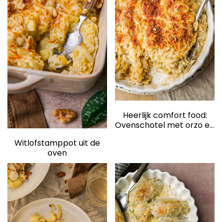
elden
Heerlijk comfort food:
Ovenschotel met orzo en
witlof
Witlofstamppot uit de
oven