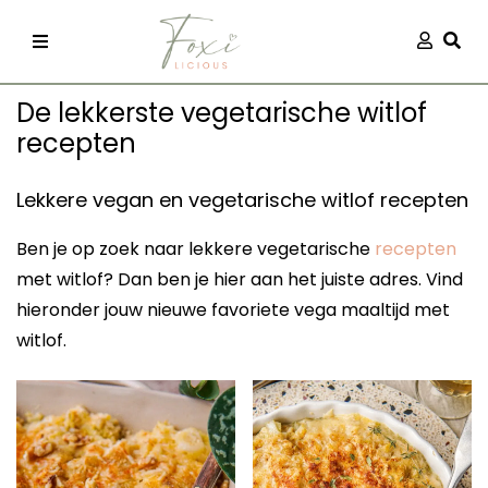
Skip
Aanmel
Togg
to
content
De lekkerste vegetarische witlof
recepten
Lekkere vegan en vegetarische witlof recepten
Ben je op zoek naar lekkere vegetarische
recepten
recepten
met witlof? Dan ben je hier aan het juiste adres. Vind
hieronder jouw nieuwe favoriete vega maaltijd met
 kleding
witlof.
og
ilicious