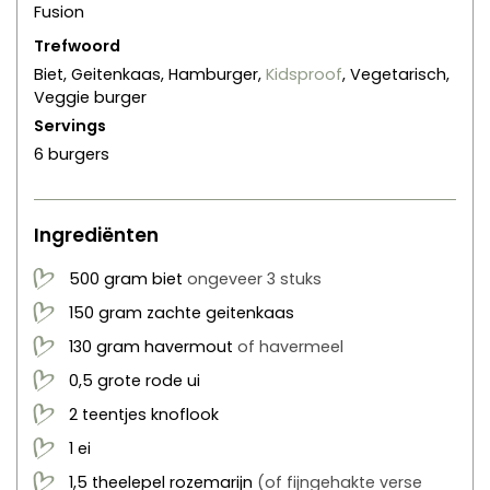
Fusion
Trefwoord
Biet, Geitenkaas, Hamburger,
Kidsproof
, Vegetarisch,
Veggie burger
Servings
6
burgers
Ingrediënten
500
gram
biet
ongeveer 3 stuks
150
gram
zachte geitenkaas
130
gram
havermout
of havermeel
0,5
grote
rode ui
2
teentjes
knoflook
1
ei
1,5
theelepel
rozemarijn
(of fijngehakte verse