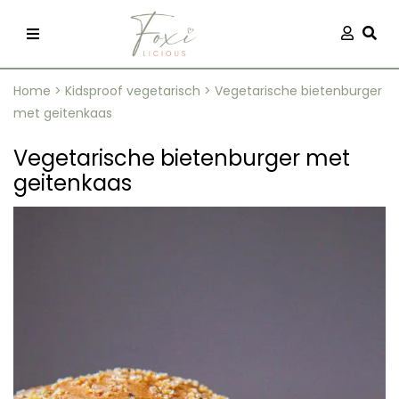
Skip
Aanmel
Togg
to
content
Home
>
Kidsproof vegetarisch
>
Vegetarische bietenburger
met geitenkaas
Vegetarische bietenburger met
geitenkaas
recepten
 kleding
og
ilicious