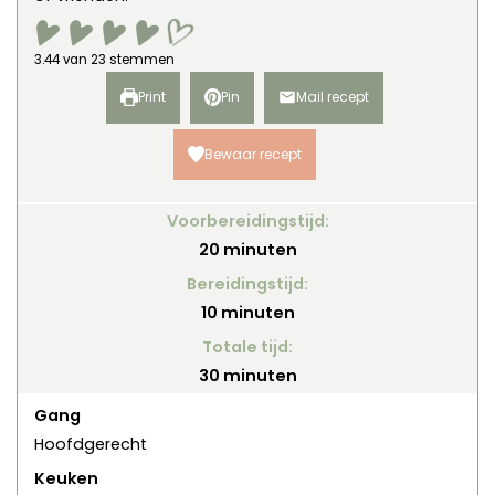
3.44
van
23
stemmen
Print
Pin
Mail recept
Bewaar recept
Voorbereidingstijd:
minuten
20
minuten
Bereidingstijd:
minuten
10
minuten
Totale tijd:
minuten
30
minuten
Gang
Hoofdgerecht
Keuken