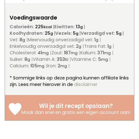
Voedingswaarde
Calorieën:
225
Eiwitten:
13
kcal
g
Koolhydraten:
25
Vezels:
5
Verzadigd vet:
5
g
g
g
Vet:
8
Meervoudig onverzadigd vet:
1
g
g
Enkelvoudig onverzadigd vet:
2
Trans Fat:
1
g
g
Cholesterol:
41
Zout:
187
Kalium:
371
mg
mg
mg
Suiker:
8
Vitamin A:
353
Vitamine C:
5
g
IU
mg
Calcium:
105
Iron:
2
mg
mg
* Sommige links op deze pagina kunnen affiliate links
zijn. Lees meer hierover in de
disclaimer
Wil je dit recept opslaan?
Maak dan snel en gratis een eigen account aan
!