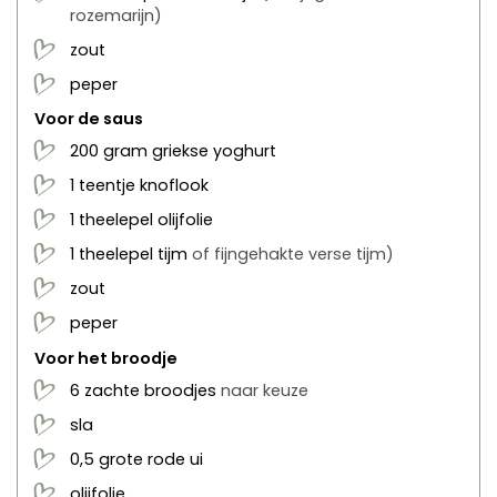
rozemarijn)
zout
peper
Voor de saus
200
gram
griekse yoghurt
1
teentje
knoflook
1
theelepel
olijfolie
1
theelepel
tijm
of fijngehakte verse tijm)
zout
peper
Voor het broodje
6
zachte
broodjes
naar keuze
sla
0,5
grote
rode ui
olijfolie