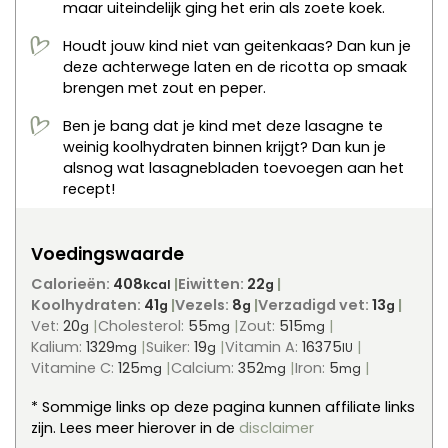
maar uiteindelijk ging het erin als zoete koek.
Houdt jouw kind niet van geitenkaas? Dan kun je
deze achterwege laten en de ricotta op smaak
brengen met zout en peper.
Ben je bang dat je kind met deze lasagne te
weinig koolhydraten binnen krijgt? Dan kun je
alsnog wat lasagnebladen toevoegen aan het
recept!
Voedingswaarde
Calorieën:
408
Eiwitten:
22
kcal
g
Koolhydraten:
41
Vezels:
8
Verzadigd vet:
13
g
g
g
Vet:
20
Cholesterol:
55
Zout:
515
g
mg
mg
Kalium:
1329
Suiker:
19
Vitamin A:
16375
mg
g
IU
Vitamine C:
125
Calcium:
352
Iron:
5
mg
mg
mg
* Sommige links op deze pagina kunnen affiliate links
zijn. Lees meer hierover in de
disclaimer