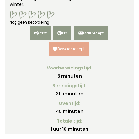
winter.
Nog geen beoordeling
Print
Pin
Mail recept
Bewaar recept
Voorbereidingstijd:
minuten
5
minuten
Bereidingstijd:
minuten
20
minuten
Oventijd:
minuten
45
minuten
Totale tijd:
uur
minuten
1
uur
10
minuten