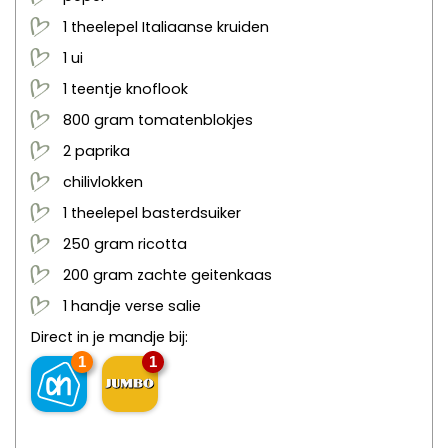
1
theelepel
Italiaanse kruiden
1
ui
1
teentje
knoflook
800
gram
tomatenblokjes
2
paprika
chilivlokken
1
theelepel
basterdsuiker
250
gram
ricotta
200
gram
zachte geitenkaas
1
handje
verse salie
Direct in je mandje bij:
1
1