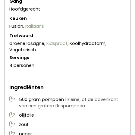
Gang
Hoofdgerecht
Keuken
Fusion,
Italiaans
Trefwoord
Groene lasagne,
Kidsproof
, Koolhydraatarm,
Vegetarisch
Servings
4
personen
Ingrediënten
500
gram
pompoen
1 kleine, of de bovenkant
van een grotere flespompoen
olijfolie
zout
peper