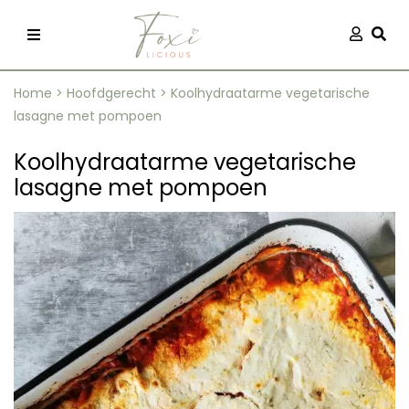
Skip
Aanmel
Togg
to
content
Home
>
Hoofdgerecht
>
Koolhydraatarme vegetarische
lasagne met pompoen
Koolhydraatarme vegetarische
lasagne met pompoen
recepten
 kleding
og
ilicious