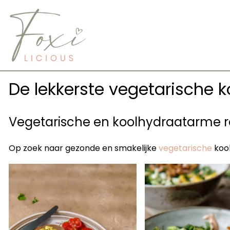
Skip
to
content
De lekkerste vegetarische 
Vegetarische en koolhydraatarme 
Op zoek naar gezonde en smakelijke
vegetarische
koo