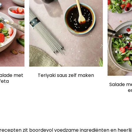
Teriyaki saus zelf maken
alade met
feta
Salade me
e
cepten zit boordevol voedzame ingrediënten en heerlijk