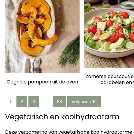
Zomerse couscous s
Gegrilde pompoen uit de oven
aardbeien en 
1
2
3
…
63
Volgende
Vegetarisch en koolhydraatarm
Deze verzameling van vegetarische koolhydraatarme re