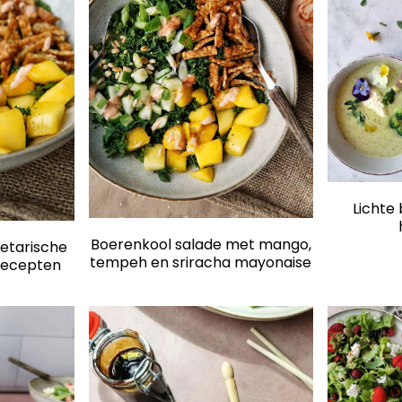
Lichte
Boerenkool salade met mango,
getarische
tempeh en sriracha mayonaise
recepten