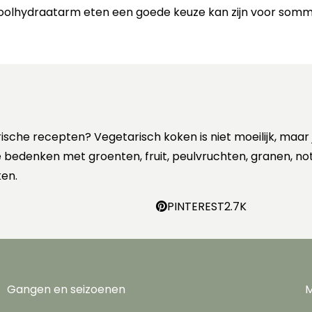
oolhydraatarm eten een goede keuze kan zijn voor sommig
rische recepten? Vegetarisch koken is niet moeilijk, maar
 te bedenken met groenten, fruit, peulvruchten, granen, no
en.
PINTEREST
2.7K
Gangen en seizoenen
M