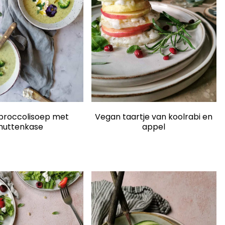
 broccolisoep met
Vegan taartje van koolrabi en
huttenkase
appel