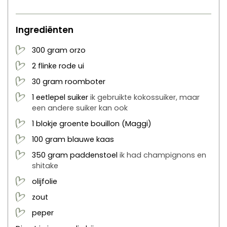
Ingrediënten
300
gram
orzo
2
flinke
rode ui
30
gram
roomboter
1
eetlepel
suiker
ik gebruikte kokossuiker, maar
een andere suiker kan ook
1
blokje
groente bouillon
(Maggi)
100
gram
blauwe kaas
350
gram
paddenstoel
ik had champignons en
shitake
olijfolie
zout
peper