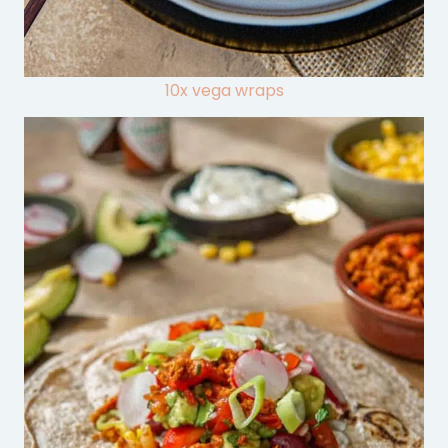
10x vega wraps