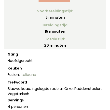
Voorbereidingstijd:
minuten
5
minuten
Bereidingstijd:
minuten
15
minuten
Totale tijd:
minuten
20
minuten
Gang
Hoofdgerecht
Keuken
Fusion,
Italiaans
Trefwoord
Blauwe kaas, Ingelegde rode ui, Orzo, Paddenstoelen,
Vegetarisch
Servings
4
personen