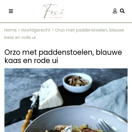
Skip
Aanmel
Togg
to
content
Home
>
Hoofdgerecht
>
Orzo met paddenstoelen, blauwe
kaas en rode ui
Orzo met paddenstoelen, blauwe
kaas en rode ui
recepten
 kleding
og
ilicious