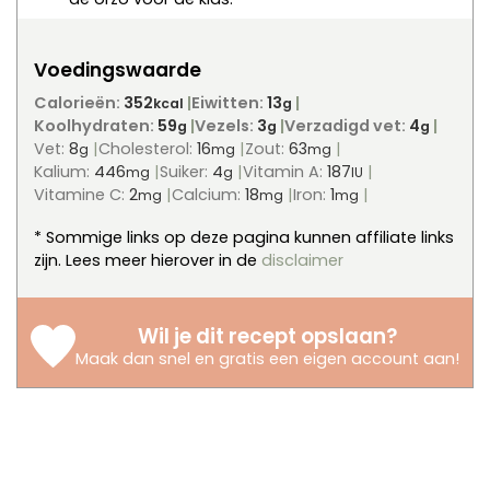
Voedingswaarde
Calorieën:
352
Eiwitten:
13
kcal
g
Koolhydraten:
59
Vezels:
3
Verzadigd vet:
4
g
g
g
Vet:
8
Cholesterol:
16
Zout:
63
g
mg
mg
Kalium:
446
Suiker:
4
Vitamin A:
187
mg
g
IU
Vitamine C:
2
Calcium:
18
Iron:
1
mg
mg
mg
* Sommige links op deze pagina kunnen affiliate links
zijn. Lees meer hierover in de
disclaimer
Wil je dit recept opslaan?
Maak dan snel en gratis een eigen account aan
!