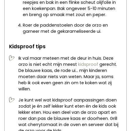
reepjes en bak in een flinke scheut olijfolie in
een koekenpan. Bak ongeveer 5-10 minuten
en breng op smaak met zout en peper.
Roer de paddenstoelen door de orzo en
garneer met de gekarameliseerde ui.
Kidsproof tips
Ik val maar meteen met de deur in huis. Deze
orzo is niet echt mijn meest
kidsproof
gerecht.
De blauwe kaas, de rode ui… mijn kinderen
moeten daar niets van weten. Maar ja, soms
heb ik ook even geen zin om te koken wat zij
willen.
Je kunt wel wat kidsproof aanpassingen doen
zodat je én zelf lekker kunt eten én de kids ook
lekker eten. Hou een deel van de orzo apart en
roer dan pas de blauwe kaas er doorheen. Grill
wat cherrytomaat in de oven en serveer dat bij
de orzo voor de kids.