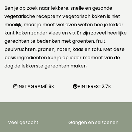
h
t
Ben je op zoek naar lekkere, snelle en gezonde
e
vegetarische recepten? Vegetarisch koken is niet
n
moeilijk, maar je moet wel even weten hoe je lekker
p
a
kunt koken zonder vlees en vis. Er zijn zoveel heerlijke
g
gerechten te bedenken met groenten, fruit,
i
peulvruchten, granen, noten, kaas en tofu. Met deze
n
e
basis ingrediënten kun je op ieder moment van de
r
dag de lekkerste gerechten maken.
i
n
g
INSTAGRAM
11.9K
PINTEREST
2.7K
Veel gezocht
Gangen en seizoenen