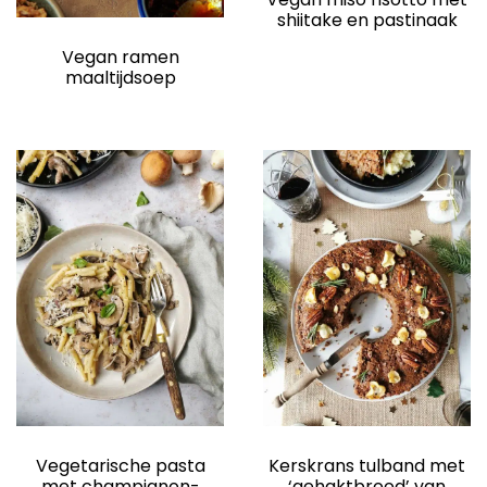
shiitake en pastinaak
Vegan ramen
elden
maaltijdsoep
Vegetarische pasta
Kerskrans tulband met
met champignon-
‘gehaktbrood’ van