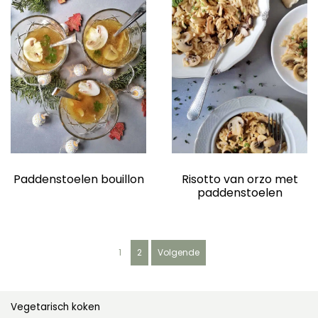
Paddenstoelen bouillon
Risotto van orzo met
paddenstoelen
B
1
2
Volgende
e
r
i
c
Vegetarisch koken