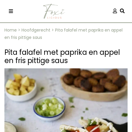
Skip
Aanmel
Togg
to
content
Home
>
Hoofdgerecht
>
Pita falafel met paprika en appel
en fris pittige saus
Pita falafel met paprika en appel
en fris pittige saus
recepten
 kleding
og
ilicious