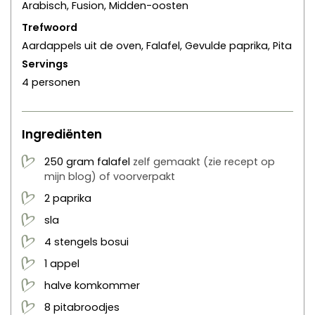
Arabisch, Fusion, Midden-oosten
Trefwoord
Aardappels uit de oven, Falafel, Gevulde paprika, Pita
Servings
4
personen
Ingrediënten
250
gram
falafel
zelf gemaakt (zie recept op
mijn blog) of voorverpakt
2
paprika
sla
4
stengels
bosui
1
appel
halve
komkommer
8
pitabroodjes