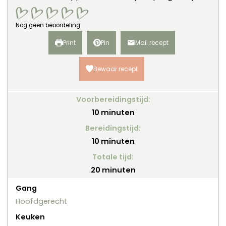
Nog geen beoordeling
Print
Pin
Mail recept
Bewaar recept
Voorbereidingstijd:
minuten
10
minuten
Bereidingstijd:
minuten
10
minuten
Totale tijd:
minuten
20
minuten
Gang
Hoofdgerecht
Keuken