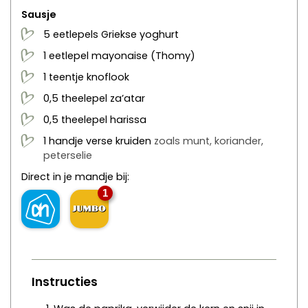
Sausje
5
eetlepels
Griekse yoghurt
1
eetlepel
mayonaise
(Thomy)
1
teentje
knoflook
0,5
theelepel
za’atar
0,5
theelepel
harissa
1
handje
verse kruiden
zoals munt, koriander,
peterselie
Direct in je mandje bij:
1
Instructies