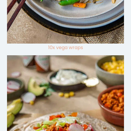
10x vega wraps