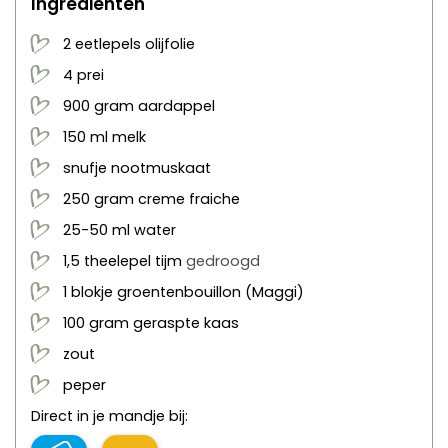
Ingrediënten
2
eetlepels
olijfolie
4
prei
900
gram
aardappel
150
ml
melk
snufje
nootmuskaat
250
gram
creme fraiche
25-50
ml
water
1,5
theelepel
tijm
gedroogd
1
blokje
groentenbouillon
(Maggi)
100
gram
geraspte kaas
zout
peper
Direct in je mandje bij: