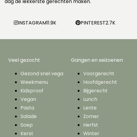
dag de lekkerste gerechten maken.
INSTAGRAM
11.9K
PINTEREST
2.7K
Veel gezocht
Gangen en seizoenen
Gezond snel vega
Voorgerecht
Weekmenu
Hoofdgerecht
Kidsproof
Bijgerecht
Vegan
Lunch
Pasta
Lente
Salade
Zomer
Soep
Herfst
Kerst
Winter