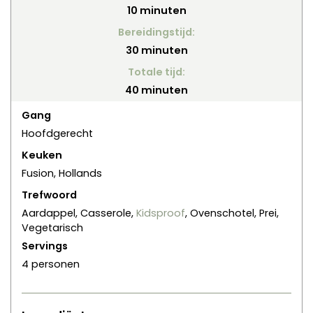
minuten
10
minuten
Bereidingstijd:
minuten
30
minuten
Totale tijd:
minuten
40
minuten
Gang
Hoofdgerecht
Keuken
Fusion, Hollands
Trefwoord
Aardappel, Casserole,
Kidsproof
, Ovenschotel, Prei,
Vegetarisch
Servings
4
personen