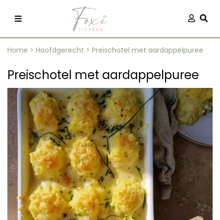
Skip
Aanmel
Togg
to
content
Home
>
Hoofdgerecht
>
Preischotel met aardappelpuree
Preischotel met aardappelpuree
recepten
 kleding
og
ilicious