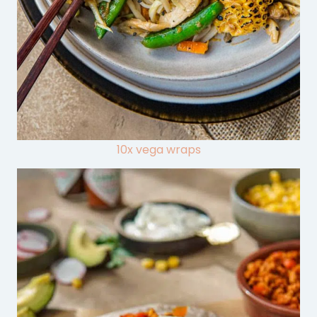
10x vega wraps