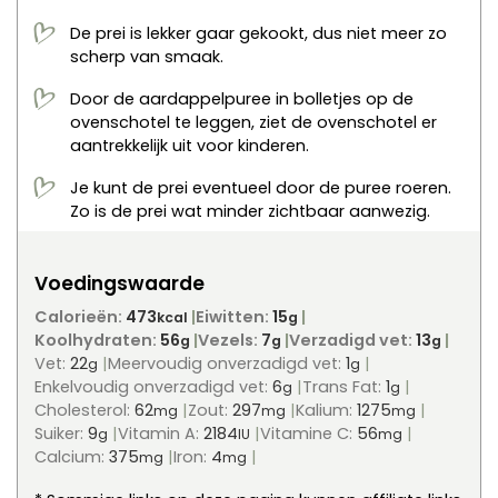
De prei is lekker gaar gekookt, dus niet meer zo
scherp van smaak.
Door de aardappelpuree in bolletjes op de
ovenschotel te leggen, ziet de ovenschotel er
aantrekkelijk uit voor kinderen.
Je kunt de prei eventueel door de puree roeren.
Zo is de prei wat minder zichtbaar aanwezig.
Voedingswaarde
Calorieën:
473
Eiwitten:
15
kcal
g
Koolhydraten:
56
Vezels:
7
Verzadigd vet:
13
g
g
g
Vet:
22
Meervoudig onverzadigd vet:
1
g
g
Enkelvoudig onverzadigd vet:
6
Trans Fat:
1
g
g
Cholesterol:
62
Zout:
297
Kalium:
1275
mg
mg
mg
Suiker:
9
Vitamin A:
2184
Vitamine C:
56
g
IU
mg
Calcium:
375
Iron:
4
mg
mg