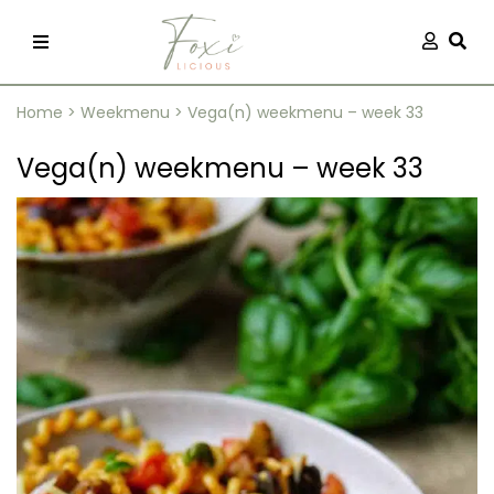
Skip
Aanmel
Togg
to
content
Home
>
Weekmenu
>
Vega(n) weekmenu – week 33
Vega(n) weekmenu – week 33
recepten
 kleding
og
ilicious