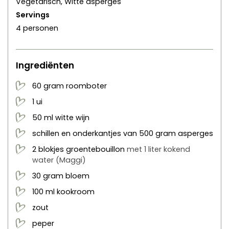
Vegetarisch, Witte asperges
Servings
4
personen
Ingrediënten
60
gram
roomboter
1
ui
50
ml
witte wijn
schillen en onderkantjes van 500 gram asperges
2
blokjes groentebouillon
met 1 liter kokend
water
(Maggi)
30
gram
bloem
100
ml
kookroom
zout
peper