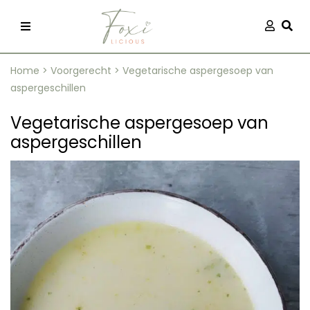
Skip
Aanmel
Togg
to
content
Home
>
Voorgerecht
>
Vegetarische aspergesoep van
aspergeschillen
Vegetarische aspergesoep van
aspergeschillen
recepten
 kleding
og
ilicious