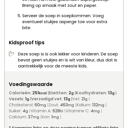
Breng op smaak met zout en peper.
Serveer de soep in soepkommen. Voeg
eventueel stukjes asperge toe voor extra
bite.
Kidsproof tips
Deze soep is is ook lekker voor kinderen. De soep
bevat geen stukjes en is wit van kleur, dus dat is
aantrekkelijk voor de meeste kids.
Voedingswaarde
Calorieën:
251
Eiwitten:
2
Koolhydraten:
13
kcal
g
g
Vezels:
1
Verzadigd vet:
13
Vet:
21
g
g
g
Cholesterol:
60
Zout:
463
Kalium:
132
mg
mg
mg
Suiker:
4
Vitamin A:
628
Vitamine C:
4
g
IU
mg
Calcium:
37
Iron:
1
mg
mg