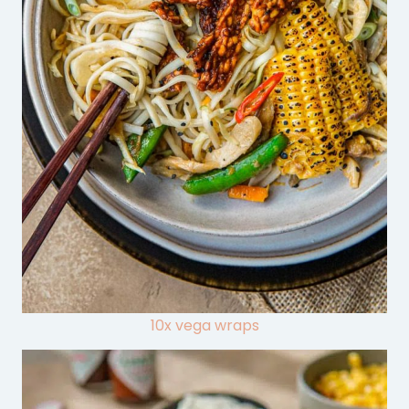
10x vega wraps