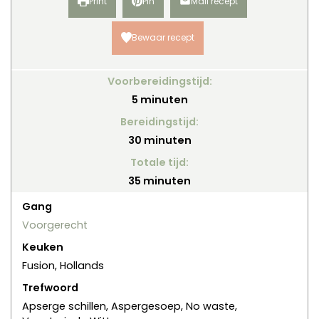
Print
Pin
Mail recept
Bewaar recept
Voorbereidingstijd:
minuten
5
minuten
Bereidingstijd:
minuten
30
minuten
Totale tijd:
minuten
35
minuten
Gang
Voorgerecht
Keuken
Fusion, Hollands
Trefwoord
Apserge schillen, Aspergesoep, No waste,